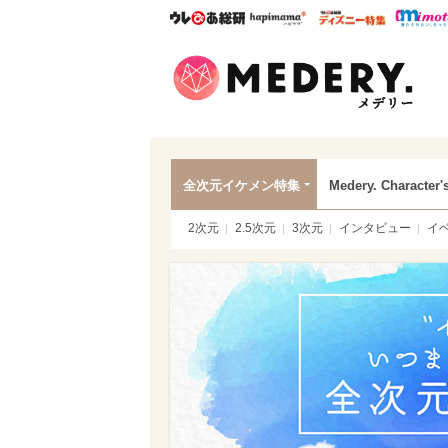
ウレぴあ総研
ハピママ*
ウレぴあ
Mede
全次元イケメン特集
Medery. Character'
2次元
2.5次元
3次元
インタビュー
イ