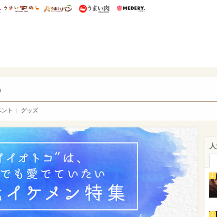
総研 ディズニー特集
mimot.
うまいめし
うまいパン
うまい肉
Medery.
ry.
s
ベント
グッズ
人
1
2