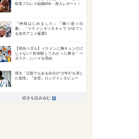
暗黒プロレス組織666・潜入レポート！
『神様はじめました』『幽☆遊☆白
書』、“イケメンキツネキャラ”が出てく
る名作アニメ厳選5
【弱虫ペダル】イケメンに胸キュンだけ
じゃない! 初体験してわかった舞台「ペ
ダステ」にハマる理由
瑛太「父親でもある自分が“少年A”を演じ
た覚悟」『友罪』ロングインタビュー
続きを読み込む
>