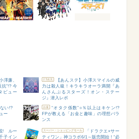
小澤廉、
【あんステ】小澤スマイルの威
2.5次元
”!? 今
力は殺人級！キラキラオーラ満開『あ
タビュー
んさんぶるスターズ！オン・ステー
ジ』潜入レポ
ない!?
“オタク係数”○％以上はキケン!?
お金
ビュー
FPが教える「お金と趣味」の理想バラ
ンス
載! ルー
「ドラクエ×サー
スーパー・ショッピングモール
千子イン
ティワン」神コラボ6/1～販売開始！“必