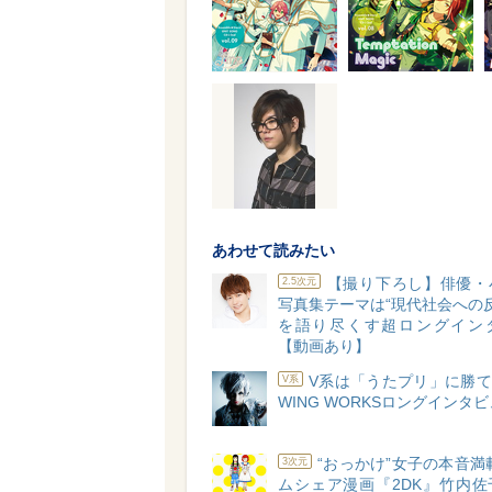
あわせて読みたい
【撮り下ろし】俳優・
2.5次元
写真集テーマは“現代社会への反抗
を語り尽くす超ロングイン
【動画あり】
V系は「うたプリ」に勝て
V系
WING WORKSロングインタ
“おっかけ”女子の本音満
3次元
ムシェア漫画『2DK』竹内佐