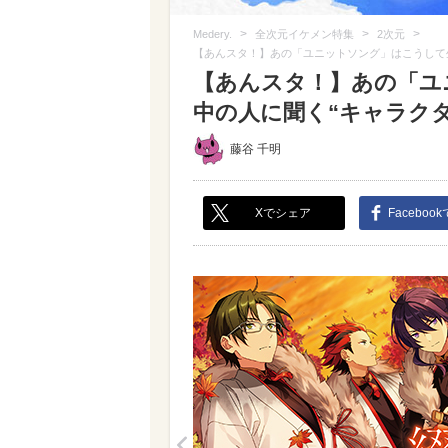
>
>
>
Medery.
全次元イケメン特集
2次元
【あんスタ！】あの「ユニットソング」はこうして生
【あんスタ！】あの「ユ
中の人に聞く“キャラクター
藤谷 千明
Xでシェア
Faceboo
<