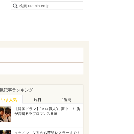
気記事ランキング
いま人気
昨日
1週間
【韓国ドラマ】“メロ職人”に夢中…！ 胸
が高鳴るラブロマンス５選
イケメン、Ｖ系から変態レスラーまで！