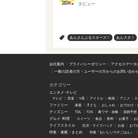
タビュー
>
あんさんぶるスターズ！
あんスタ！
会社案内
プライバシーポリシー
アクセスデータ
一般の読者の方・ユーザーの方からのお問い合わ
カテゴリー
エンタメ･テレビ
テレビ
音楽
V系
アイドル
映画
アニメ
2
ファミリー
家庭
子ども
おしゃれ
おでかけ・
ディズニー
TDL
TDS
裏ワザ・攻略
混雑予想
グルメ･料理
スイーツ
食品
飲料
お菓子
お
ライフスタイル
生活・ライフハック
お金
おで
特集
・
連載
・
まとめ
特集『おいしいウチごはん』