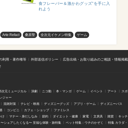
食フレーバー＆激かわグッズ”を手に入
れよう
Arte Refact
桑原聖
全次元イケメン特集
ゲーム
の利用・著作権等
外部送信ポリシー
広告出稿・お取り組みのご相談・情報掲載
せ
.5次元ミュージカル
演劇
ニコ動
本・マンガ
ゲーム
イベント
アート
スポ
レジャー
混雑対策
テレビ・映画
ディズニーグッズ
アプリ・ゲーム
ディズニーパス
酒
コンビニ
カフェ・ショップ
ファミレス
かけ
マナー・身だしなみ
節約
ダイエット・健康
家電
文房具
雑貨
キッチ
〜シェアしたくなる〜 至福な体験・旅特集
ペット特集：ウチのかぞく
特集 カラダ