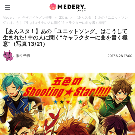
Medery.
Medery.
>
全次元イケメン特集
>
2次元
>
【あんスタ！】あの「ユニットソン
グ」はこうして生まれた! 中の人に聞く“キャラクターに曲を書く極意”
【あんスタ！】あの「ユニットソング」はこうして
生まれた! 中の人に聞く“キャラクターに曲を書く極
意”（写真 13/21）
藤谷 千明
2017.6.28 17:00