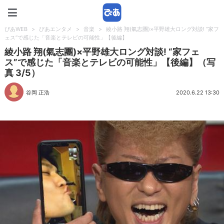
ぴあWEB
ぴあWEB
>
ぴあエンタメ
>
音楽
>
綾小路 翔(氣志團)×平野雄大ロング対談! “家フ
ェス”で感じた「音楽とテレビの可能性」【後編】
綾小路 翔(氣志團)×平野雄大ロング対談! “家フェ
ス”で感じた「音楽とテレビの可能性」【後編】（写
真 3/5）
谷岡 正浩
2020.6.22 13:30