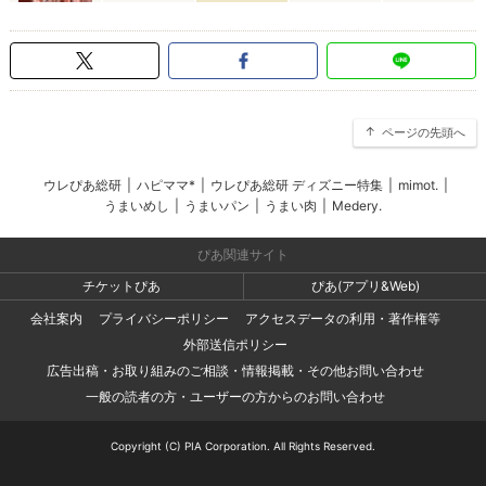
ページの先頭へ
ウレぴあ総研
|
ハピママ*
|
ウレぴあ総研 ディズニー特集
|
mimot.
|
うまいめし
|
うまいパン
|
うまい肉
|
Medery.
ぴあ関連サイト
チケットぴあ
ぴあ(アプリ&Web)
会社案内
プライバシーポリシー
アクセスデータの利用・著作権等
外部送信ポリシー
広告出稿・お取り組みのご相談・情報掲載・その他お問い合わせ
一般の読者の方・ユーザーの方からのお問い合わせ
Copyright (C) PIA Corporation. All Rights Reserved.