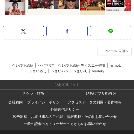
ページの先頭へ
ウレぴあ総研
|
ハピママ*
|
ウレぴあ総研 ディズニー特集
|
mimot.
|
うまいめし
|
うまいパン
|
うまい肉
|
Medery.
ぴあ関連サイト
チケットぴあ
ぴあ(アプリ&Web)
会社案内
プライバシーポリシー
アクセスデータの利用・著作権等
外部送信ポリシー
広告出稿・お取り組みのご相談・情報掲載・その他お問い合わせ
一般の読者の方・ユーザーの方からのお問い合わせ