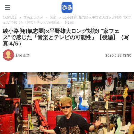
ぴあWEB
ぴあWEB
>
ぴあエンタメ
>
音楽
>
綾小路 翔(氣志團)×平野雄大ロング対談! “家フ
ェス”で感じた「音楽とテレビの可能性」【後編】
綾小路 翔(氣志團)×平野雄大ロング対談! “家フェ
ス”で感じた「音楽とテレビの可能性」【後編】（写
真 4/5）
谷岡 正浩
2020.6.22 13:30