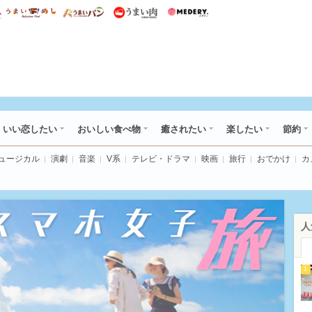
総研 ディズニー特集
mimot.
うまいめし
うまいパン
うまい肉
Medery.
ot.(ミモット)
いい恋したい
おいしい食べ物
癒されたい
楽したい
節約
ミュージカル
演劇
音楽
V系
テレビ・ドラマ
映画
旅行
おでかけ
カ
人
1