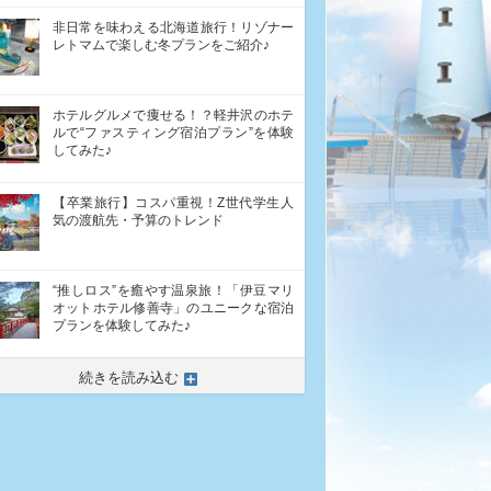
非日常を味わえる北海道旅行！リゾナー
レトマムで楽しむ冬プランをご紹介♪
ホテルグルメで痩せる！？軽井沢のホテ
ルで“ファスティング宿泊プラン”を体験
してみた♪
【卒業旅行】コスパ重視！Z世代学生人
気の渡航先・予算のトレンド
“推しロス”を癒やす温泉旅！「伊豆マリ
オットホテル修善寺」のユニークな宿泊
プランを体験してみた♪
続きを読み込む