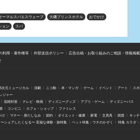
サーマルスパエスウェーブ
大磯プリンスホテル
おでかけ
ション
スパ
の利用・著作権等
外部送信ポリシー
広告出稿・お取り組みのご相談・情報掲載
せ
.5次元ミュージカル
演劇
ニコ動
本・マンガ
ゲーム
イベント
アート
スポ
レジャー
混雑対策
テレビ・映画
ディズニーグッズ
アプリ・ゲーム
ディズニーパス
酒
コンビニ
カフェ・ショップ
ファミレス
かけ
マナー・身だしなみ
節約
ダイエット・健康
家電
文房具
雑貨
キッチ
〜シェアしたくなる〜 至福な体験・旅特集
ペット特集：ウチのかぞく
特集 カラダ