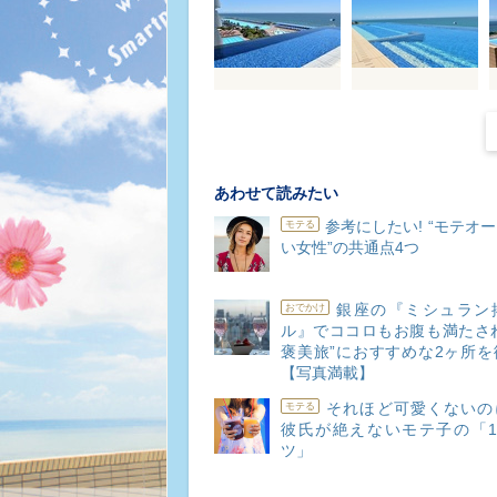
あわせて読みたい
参考にしたい! “モテオ
モテる
い女性”の共通点4つ
銀座の『ミシュラン
おでかけ
ル』でココロもお腹も満たされ
褒美旅”におすすめな2ヶ所を
【写真満載】
それほど可愛くないのに
モテる
彼氏が絶えないモテ子の「1
ツ」