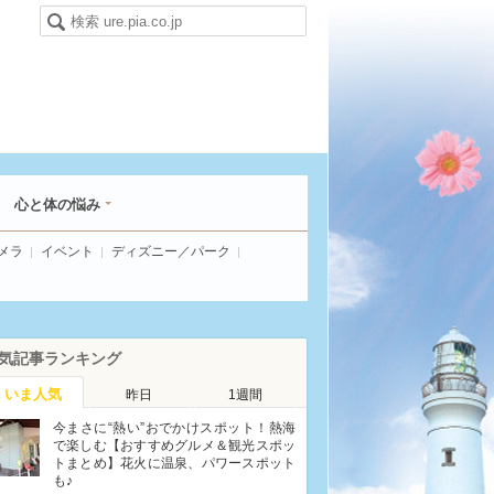
心と体の悩み
メラ
イベント
ディズニー／パーク
気記事ランキング
いま人気
昨日
1週間
今まさに“熱い”おでかけスポット！熱海
で楽しむ【おすすめグルメ＆観光スポッ
トまとめ】花火に温泉、パワースポット
も♪