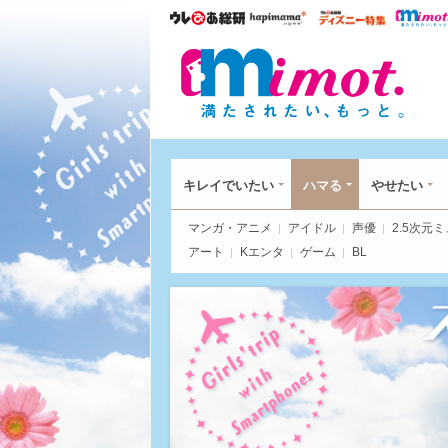
ウレぴあ総研
ハピママ*
ウレぴあ
mim
キレイでいたい
ハマる
やせたい
マンガ・アニメ
アイドル
声優
2.5次元
アート
Kエンタ
ゲーム
BL