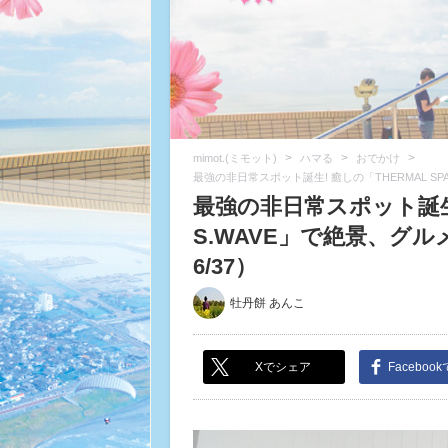
>
>
>
mimot.(ミモット)
ハマる
おでかけ
最強の非日常スポット誕生! 癒しの「THERMAL S
最強の非日常スポット誕生! 
S.WAVE」で絶景、グ
6/37）
牡丹餅 あんこ
Xでシェア
Faceboo