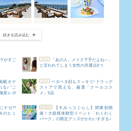
続きを読み込む
ーラがすご
「あの人、メイク下手だよね～」
コスメ
と言われてしまう女性の共通点6つ
掲載ホテ
ベタベタ顔もスッキリ! ドラッグ
コスメ
る♪ “ご
ストアで買える、厳選「クールコス
徹底レポ
メ」5品
ナゼ!?
【すみっコぐらし】関東初開
おでかけ
6のヒミ
催！大規模体験型イベント「わくわく
パーク」の限定グッズがかわいすぎる♪