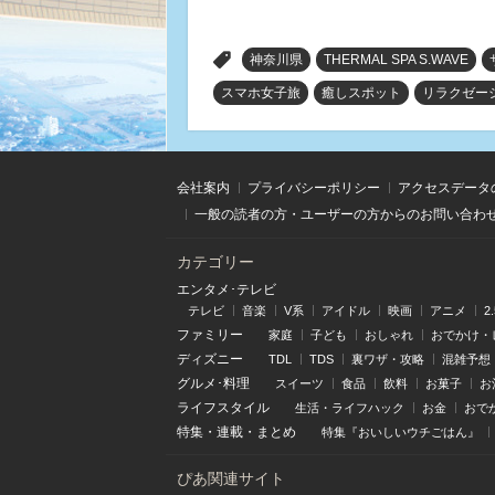
>
神奈川県
THERMAL SPA S.WAVE
スマホ女子旅
癒しスポット
リラクゼー
会社案内
プライバシーポリシー
アクセスデータ
一般の読者の方・ユーザーの方からのお問い合わ
カテゴリー
エンタメ･テレビ
テレビ
音楽
V系
アイドル
映画
アニメ
2
ファミリー
家庭
子ども
おしゃれ
おでかけ・
ディズニー
TDL
TDS
裏ワザ・攻略
混雑予想
グルメ･料理
スイーツ
食品
飲料
お菓子
お
ライフスタイル
生活・ライフハック
お金
おで
特集
・
連載
・
まとめ
特集『おいしいウチごはん』
ぴあ関連サイト