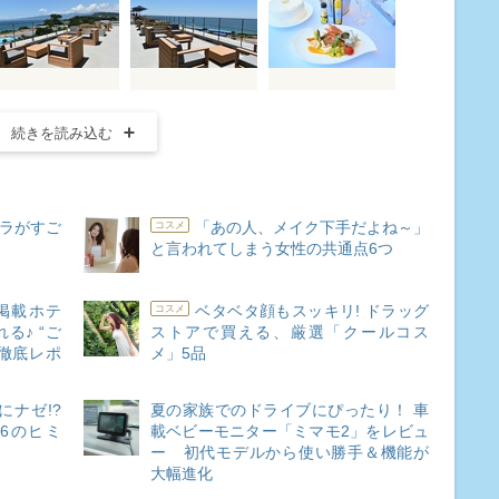
続きを読み込む
ーラがすご
「あの人、メイク下手だよね～」
コスメ
と言われてしまう女性の共通点6つ
掲載ホテ
ベタベタ顔もスッキリ! ドラッグ
コスメ
る♪ “ご
ストアで買える、厳選「クールコス
徹底レポ
メ」5品
ナゼ!?
夏の家族でのドライブにぴったり！ 車
6のヒミ
載ベビーモニター「ミマモ2」をレビュ
ー 初代モデルから使い勝手＆機能が
大幅進化