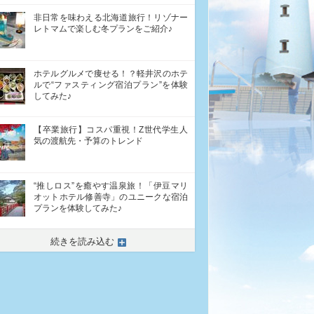
非日常を味わえる北海道旅行！リゾナー
レトマムで楽しむ冬プランをご紹介♪
ホテルグルメで痩せる！？軽井沢のホテ
ルで“ファスティング宿泊プラン”を体験
してみた♪
【卒業旅行】コスパ重視！Z世代学生人
気の渡航先・予算のトレンド
“推しロス”を癒やす温泉旅！「伊豆マリ
オットホテル修善寺」のユニークな宿泊
プランを体験してみた♪
続きを読み込む