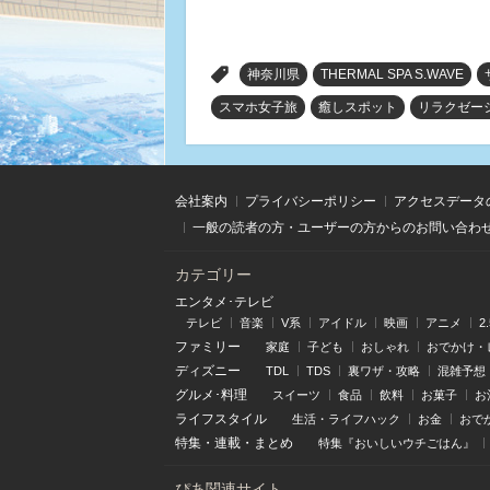
>
神奈川県
THERMAL SPA S.WAVE
スマホ女子旅
癒しスポット
リラクゼー
会社案内
プライバシーポリシー
アクセスデータ
一般の読者の方・ユーザーの方からのお問い合わ
カテゴリー
エンタメ･テレビ
テレビ
音楽
V系
アイドル
映画
アニメ
2
ファミリー
家庭
子ども
おしゃれ
おでかけ・
ディズニー
TDL
TDS
裏ワザ・攻略
混雑予想
グルメ･料理
スイーツ
食品
飲料
お菓子
お
ライフスタイル
生活・ライフハック
お金
おで
特集
・
連載
・
まとめ
特集『おいしいウチごはん』
ぴあ関連サイト