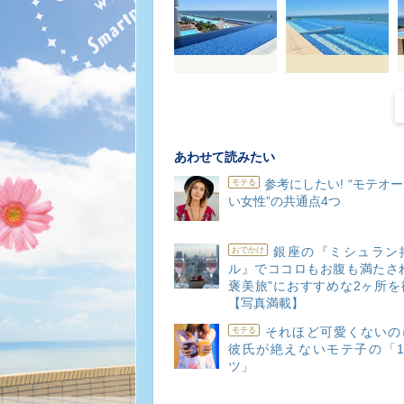
あわせて読みたい
参考にしたい! “モテオ
モテる
い女性”の共通点4つ
銀座の『ミシュラン
おでかけ
ル』でココロもお腹も満たされ
褒美旅”におすすめな2ヶ所を
【写真満載】
それほど可愛くないのに
モテる
彼氏が絶えないモテ子の「1
ツ」