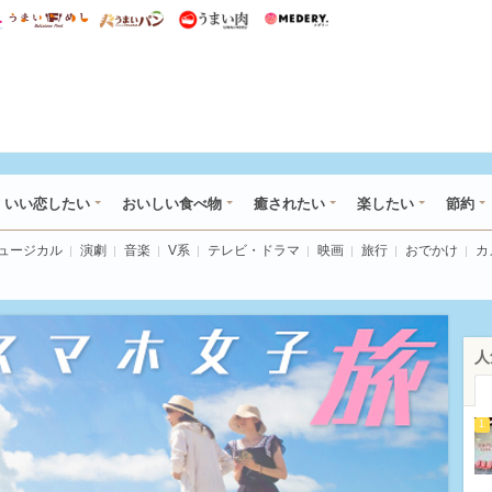
総研 ディズニー特集
mimot.
うまいめし
うまいパン
うまい肉
Medery.
ot.(ミモット)
いい恋したい
おいしい食べ物
癒されたい
楽したい
節約
ミュージカル
演劇
音楽
V系
テレビ・ドラマ
映画
旅行
おでかけ
カ
人
1