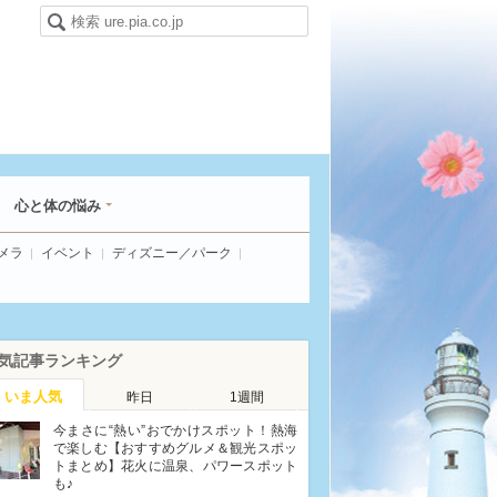
心と体の悩み
メラ
イベント
ディズニー／パーク
気記事ランキング
いま人気
昨日
1週間
今まさに“熱い”おでかけスポット！熱海
で楽しむ【おすすめグルメ＆観光スポッ
トまとめ】花火に温泉、パワースポット
も♪