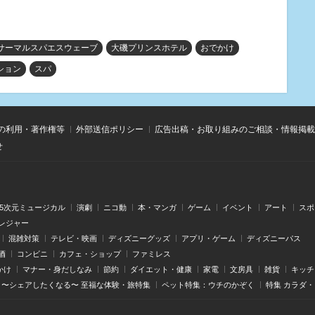
サーマルスパエスウェーブ
大磯プリンスホテル
おでかけ
ション
スパ
の利用・著作権等
外部送信ポリシー
広告出稿・お取り組みのご相談・情報掲載
せ
.5次元ミュージカル
演劇
ニコ動
本・マンガ
ゲーム
イベント
アート
スポ
レジャー
混雑対策
テレビ・映画
ディズニーグッズ
アプリ・ゲーム
ディズニーパス
酒
コンビニ
カフェ・ショップ
ファミレス
かけ
マナー・身だしなみ
節約
ダイエット・健康
家電
文房具
雑貨
キッチ
〜シェアしたくなる〜 至福な体験・旅特集
ペット特集：ウチのかぞく
特集 カラダ