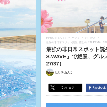
>
>
>
mimot.(ミモット)
ハマる
おでかけ
最強の非日常スポット誕生! 癒しの「THERMAL S
最強の非日常スポット誕生! 
S.WAVE」で絶景、グ
27/37）
牡丹餅 あんこ
Xでシェア
Faceboo