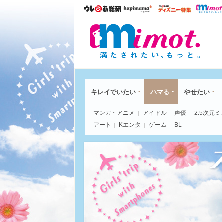
ウレぴあ総研
ハピママ*
ウレぴあ
mim
キレイでいたい
ハマる
やせたい
マンガ・アニメ
アイドル
声優
2.5次元
アート
Kエンタ
ゲーム
BL