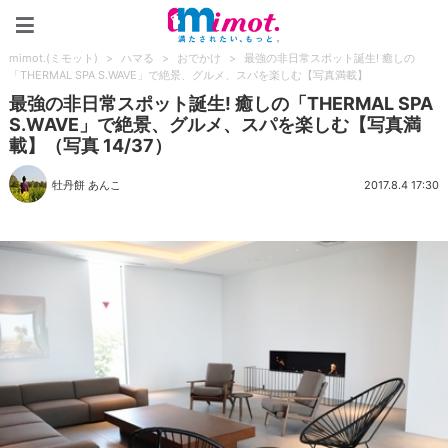
mimot.(ミモット)
mimot.(ミモット)
>
ハマる
>
おでかけ
>
最強の非日常スポット誕生! 癒しの
「THERMAL SPA S.WAVE」で絶景、グルメ、スパを楽しむ【写真満載】
最強の非日常スポット誕生! 癒しの「THERMAL SPA
S.WAVE」で絶景、グルメ、スパを楽しむ【写真満
載】（写真 14/37）
牡丹餅 あんこ
2017.8.4 17:30