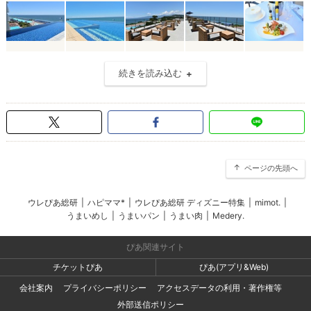
続きを読み込む
ページの先頭へ
ウレぴあ総研
|
ハピママ*
|
ウレぴあ総研 ディズニー特集
|
mimot.
|
うまいめし
|
うまいパン
|
うまい肉
|
Medery.
ぴあ関連サイト
チケットぴあ
ぴあ(アプリ&Web)
会社案内
プライバシーポリシー
アクセスデータの利用・著作権等
外部送信ポリシー