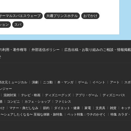
サーマルスパエスウェーブ
大磯プリンスホテル
おでかけ
ション
スパ
の利用・著作権等
外部送信ポリシー
広告出稿・お取り組みのご相談・情報掲載
せ
.5次元ミュージカル
演劇
ニコ動
本・マンガ
ゲーム
イベント
アート
スポ
レジャー
混雑対策
テレビ・映画
ディズニーグッズ
アプリ・ゲーム
ディズニーパス
酒
コンビニ
カフェ・ショップ
ファミレス
かけ
マナー・身だしなみ
節約
ダイエット・健康
家電
文房具
雑貨
キッチ
〜シェアしたくなる〜 至福な体験・旅特集
ペット特集：ウチのかぞく
特集 カラダ