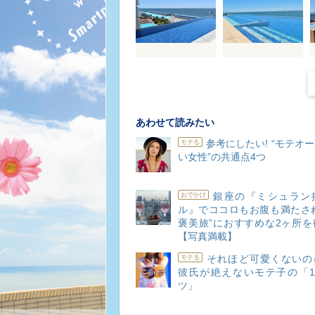
あわせて読みたい
参考にしたい! “モテオ
モテる
い女性”の共通点4つ
銀座の『ミシュラン
おでかけ
ル』でココロもお腹も満たされ
褒美旅”におすすめな2ヶ所を
【写真満載】
それほど可愛くないのに
モテる
彼氏が絶えないモテ子の「1
ツ」