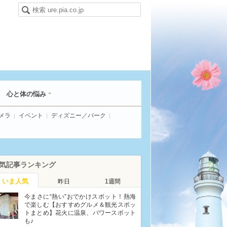
心と体の悩み
メラ
イベント
ディズニー／パーク
気記事ランキング
いま人気
昨日
1週間
今まさに“熱い”おでかけスポット！熱海
で楽しむ【おすすめグルメ＆観光スポッ
トまとめ】花火に温泉、パワースポット
も♪