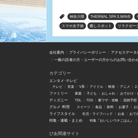
>
神奈川県
THERMAL SPA S.WAVE
スマホ女子旅
癒しスポット
リラクゼー
会社案内
プライバシーポリシー
アクセスデータ
一般の読者の方・ユーザーの方からのお問い合わ
カテゴリー
エンタメ･テレビ
テレビ
音楽
V系
アイドル
映画
アニメ
2
ファミリー
家庭
子ども
おしゃれ
おでかけ・
ディズニー
TDL
TDS
裏ワザ・攻略
混雑予想
グルメ･料理
スイーツ
食品
飲料
お菓子
お
ライフスタイル
生活・ライフハック
お金
おで
特集
・
連載
・
まとめ
特集『おいしいウチごはん』
ぴあ関連サイト