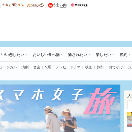
総研 ディズニー特集
mimot.
うまいめし
うまいパン
うまい肉
Medery.
ot.(ミモット)
いい恋したい
おいしい食べ物
癒されたい
楽したい
節約
ミュージカル
演劇
音楽
V系
テレビ・ドラマ
映画
旅行
おでかけ
カ
人
1