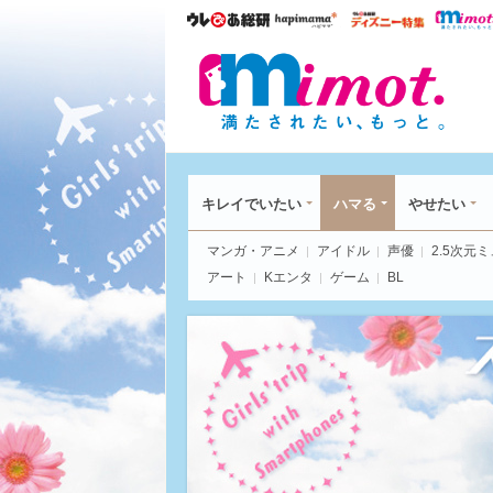
ウレぴあ総研
ハピママ*
ウレぴあ
mim
キレイでいたい
ハマる
やせたい
マンガ・アニメ
アイドル
声優
2.5次元
アート
Kエンタ
ゲーム
BL