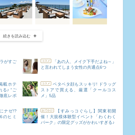
続きを読み込む
ーラがすご
「あの人、メイク下手だよね～」
コスメ
と言われてしまう女性の共通点6つ
掲載ホテ
ベタベタ顔もスッキリ! ドラッグ
コスメ
る♪ “ご
ストアで買える、厳選「クールコス
徹底レポ
メ」5品
ナゼ!?
【すみっコぐらし】関東初開
おでかけ
6のヒミ
催！大規模体験型イベント「わくわく
パーク」の限定グッズがかわいすぎる♪