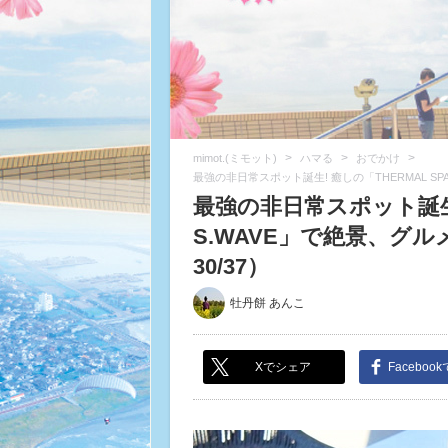
>
>
>
mimot.(ミモット)
ハマる
おでかけ
最強の非日常スポット誕生! 癒しの「THERMAL S
最強の非日常スポット誕生! 
S.WAVE」で絶景、グ
30/37）
牡丹餅 あんこ
Xでシェア
Faceboo