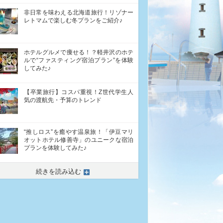
非日常を味わえる北海道旅行！リゾナー
レトマムで楽しむ冬プランをご紹介♪
ホテルグルメで痩せる！？軽井沢のホテ
ルで“ファスティング宿泊プラン”を体験
してみた♪
【卒業旅行】コスパ重視！Z世代学生人
気の渡航先・予算のトレンド
“推しロス”を癒やす温泉旅！「伊豆マリ
オットホテル修善寺」のユニークな宿泊
プランを体験してみた♪
続きを読み込む