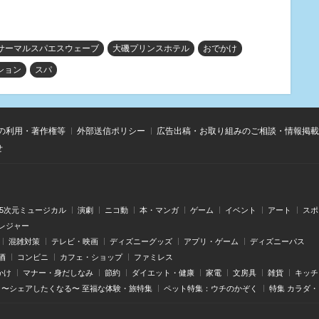
サーマルスパエスウェーブ
大磯プリンスホテル
おでかけ
ション
スパ
の利用・著作権等
外部送信ポリシー
広告出稿・お取り組みのご相談・情報掲載
せ
.5次元ミュージカル
演劇
ニコ動
本・マンガ
ゲーム
イベント
アート
スポ
レジャー
混雑対策
テレビ・映画
ディズニーグッズ
アプリ・ゲーム
ディズニーパス
酒
コンビニ
カフェ・ショップ
ファミレス
かけ
マナー・身だしなみ
節約
ダイエット・健康
家電
文房具
雑貨
キッチ
〜シェアしたくなる〜 至福な体験・旅特集
ペット特集：ウチのかぞく
特集 カラダ