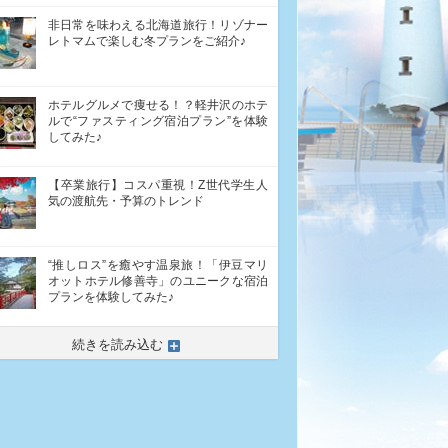
非日常を味わえる北海道旅行！リゾナー
レトマムで楽しむ冬プランをご紹介♪
ホテルグルメで痩せる！？軽井沢のホテ
ルで“ファスティング宿泊プラン”を体験
してみた♪
【卒業旅行】コスパ重視！Z世代学生人
気の渡航先・予算のトレンド
“推しロス”を癒やす温泉旅！「伊豆マリ
オットホテル修善寺」のユニークな宿泊
プランを体験してみた♪
続きを読み込む