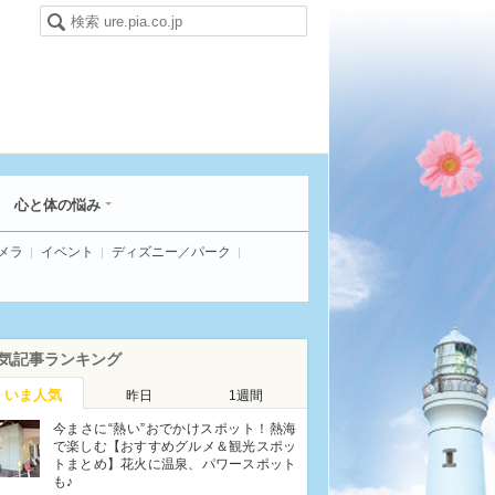
心と体の悩み
メラ
イベント
ディズニー／パーク
気記事ランキング
いま人気
昨日
1週間
今まさに“熱い”おでかけスポット！熱海
で楽しむ【おすすめグルメ＆観光スポッ
トまとめ】花火に温泉、パワースポット
も♪