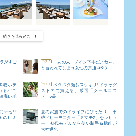
続きを読み込む
ーラがすご
「あの人、メイク下手だよね～」
コスメ
と言われてしまう女性の共通点6つ
掲載ホテ
ベタベタ顔もスッキリ! ドラッグ
コスメ
る♪ “ご
ストアで買える、厳選「クールコス
徹底レポ
メ」5品
ナゼ!?
夏の家族でのドライブにぴったり！ 車
6のヒミ
載ベビーモニター「ミマモ2」をレビュ
ー 初代モデルから使い勝手＆機能が
大幅進化