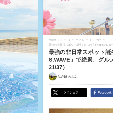
>
>
>
mimot.(ミモット)
ハマる
おでかけ
最強の非日常スポット誕生! 癒しの「THERMAL S
最強の非日常スポット誕生! 
S.WAVE」で絶景、グ
21/37）
牡丹餅 あんこ
Xでシェア
Faceboo