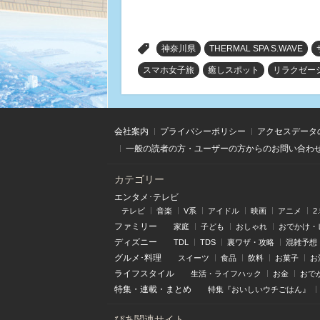
>
神奈川県
THERMAL SPA S.WAVE
スマホ女子旅
癒しスポット
リラクゼー
会社案内
プライバシーポリシー
アクセスデータ
一般の読者の方・ユーザーの方からのお問い合わ
カテゴリー
エンタメ･テレビ
テレビ
音楽
V系
アイドル
映画
アニメ
2
ファミリー
家庭
子ども
おしゃれ
おでかけ・
ディズニー
TDL
TDS
裏ワザ・攻略
混雑予想
グルメ･料理
スイーツ
食品
飲料
お菓子
お
ライフスタイル
生活・ライフハック
お金
おで
特集
・
連載
・
まとめ
特集『おいしいウチごはん』
ぴあ関連サイト