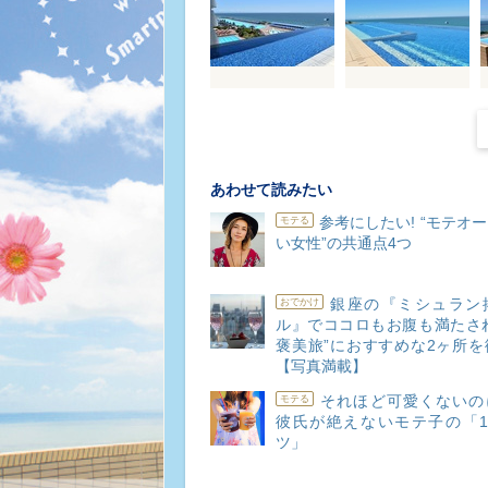
あわせて読みたい
参考にしたい! “モテオ
モテる
い女性”の共通点4つ
銀座の『ミシュラン
おでかけ
ル』でココロもお腹も満たされ
褒美旅”におすすめな2ヶ所を
【写真満載】
それほど可愛くないのに
モテる
彼氏が絶えないモテ子の「1
ツ」