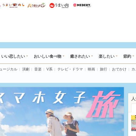
総研 ディズニー特集
mimot.
うまいめし
うまいパン
うまい肉
Medery.
ot.(ミモット)
いい恋したい
おいしい食べ物
癒されたい
楽したい
節約
ミュージカル
演劇
音楽
V系
テレビ・ドラマ
映画
旅行
おでかけ
カ
人
1