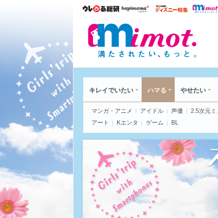
ウレぴあ総研
ハピママ*
ウレぴあ
mim
キレイでいたい
ハマる
やせたい
マンガ・アニメ
アイドル
声優
2.5次元
アート
Kエンタ
ゲーム
BL