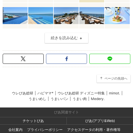
続きを読み込む
ページの先頭へ
ウレぴあ総研
|
ハピママ*
|
ウレぴあ総研 ディズニー特集
|
mimot.
|
うまいめし
|
うまいパン
|
うまい肉
|
Medery.
ぴあ関連サイト
チケットぴあ
ぴあ(アプリ&Web)
会社案内
プライバシーポリシー
アクセスデータの利用・著作権等