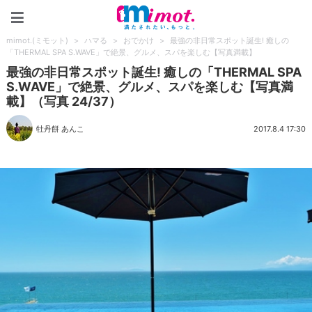
mimot.(ミモット)
mimot.(ミモット)
>
ハマる
>
おでかけ
>
最強の非日常スポット誕生! 癒しの
「THERMAL SPA S.WAVE」で絶景、グルメ、スパを楽しむ【写真満載】
最強の非日常スポット誕生! 癒しの「THERMAL SPA
S.WAVE」で絶景、グルメ、スパを楽しむ【写真満
載】（写真 24/37）
牡丹餅 あんこ
2017.8.4 17:30