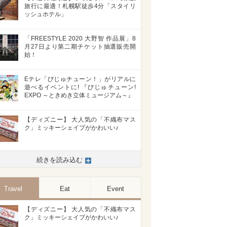
旅行に最適！札幌駅徒歩4分「スタイリ
ッシュホテル」
「FREESTYLE 2020 大野智 作品展」8
月27日より第二期チケット抽選販売開
始！
Eテレ「びじゅチューン！」がリアルに
遊べるイベントに! 『びじゅチューン!
EXPO ～ときめき立体ミュージアム～』
【ディズニー】 大人気の「不織布マス
ク」ミッキーシェイプがかわいい♪
続きを読み込む
Travel
Eat
Event
【ディズニー】 大人気の「不織布マス
>
ク」ミッキーシェイプがかわいい♪