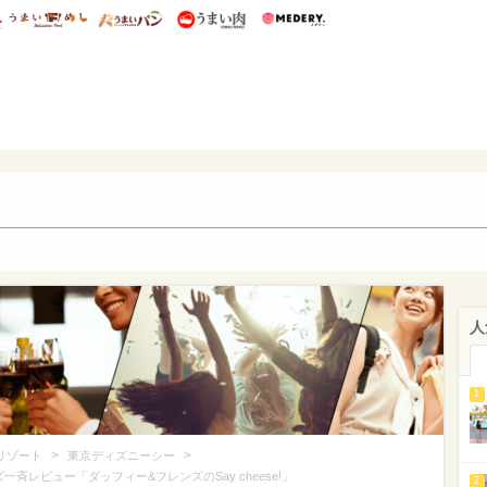
総研 ディズニー特集
mimot.
うまいめし
うまいパン
うまい肉
Medery.
ズニー特集 -ウレぴあ総研
人
1
>
>
リゾート
東京ディズニーシー
斉レビュー「ダッフィー&フレンズのSay cheese!」
2