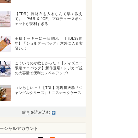
【TDR】長財布も入るなんて早く教え
て。「PAUL & JOE」プロデュースポシ
ェットが便利すぎる
王様ミッキーに一目惚れ！【TDL38周
年】「ショルダーバッグ」意外に入る実
証レポ
こういうのが欲しかった！【ディズニー
限定エコバッグ】新作登場♪ レジカゴ並
の大容量で便利にレベルアップ♪
コレ欲しいっ！【TDL】再現度抜群「ジ
ャングルクルーズ」ミニスナックケース
続きを読み込む
ーシャルアカウント