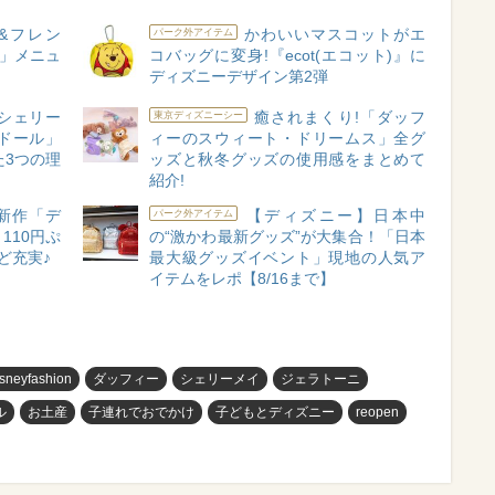
&フレン
かわいいマスコットがエ
パーク外アイテム
! 」メニュ
コバッグに変身!『ecot(エコット)』に
ディズニーデザイン第2弾
シェリー
癒されまくり!「ダッフ
東京ディズニーシー
ンドール」
ィーのスウィート・ドリームス」全グ
た3つの理
ッズと秋冬グッズの使用感をまとめて
紹介!
新作「デ
【ディズニー】日本中
パーク外アイテム
110円ぷ
の“激かわ最新グッズ”が大集合！「日本
ど充実♪
最大級グッズイベント」現地の人気ア
イテムをレポ【8/16まで】
isneyfashion
ダッフィー
シェリーメイ
ジェラトーニ
ル
お土産
子連れでおでかけ
子どもとディズニー
reopen