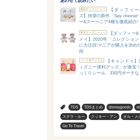
あわせて読みたい
【ダッフィー
東京ディズニーシー
ズ】待望の新作「Say cheese
ー&スーベニア4種を徹底紹介!
【ダッフィー&
東京ディズニーシー
メイ】2020年「コレクショ
に大注目!マニアが購入を決め
由
【キャンドゥ】
パーク外アイテム
ィズニー便利グッズ」が激安！
っくりシール、330円ポーチな
>
TDS
TDSまとめ
disneygoods
d
ステラ・ルー
クッキー・アン
オル・メ
Go To Travel