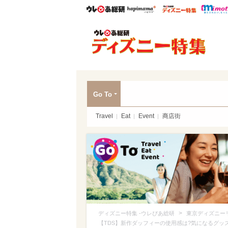
ウレぴあ総研
ハピママ*
ウレぴあ
ディ
Go To
Travel
Eat
Event
商店街
>
ディズニー特集 -ウレぴあ総研
東京ディズニー
【TDS】新作ダッフィーの使用感は?気になるグッズ一