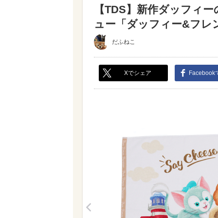
【TDS】新作ダッフィ
ュー「ダッフィー&フレンズのS
だふねこ
Xでシェア
Faceboo
<