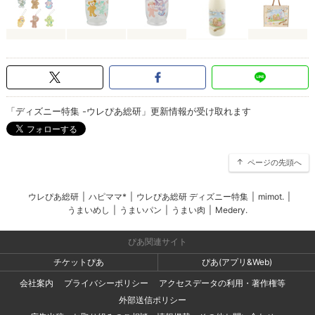
「ディズニー特集 -ウレぴあ総研」更新情報が受け取れます
ページの先頭へ
ウレぴあ総研
|
ハピママ*
|
ウレぴあ総研 ディズニー特集
|
mimot.
|
うまいめし
|
うまいパン
|
うまい肉
|
Medery.
ぴあ関連サイト
チケットぴあ
ぴあ(アプリ&Web)
会社案内
プライバシーポリシー
アクセスデータの利用・著作権等
外部送信ポリシー