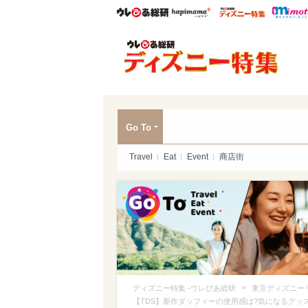
ウレぴあ総研
ハピママ*
ウレぴあ
ディ
Go To
Travel
Eat
Event
商店街
>
ディズニー特集 -ウレぴあ総研
東京ディズニー
【TDS】新作ダッフィーの使用感は?気になるグッズ一