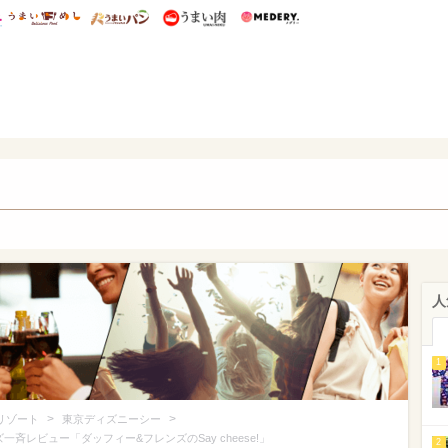
総研 ディズニー特集
mimot.
うまいめし
うまいパン
うまい肉
Medery.
ズニー特集 -ウレぴあ総研
人
1
>
>
リゾート
東京ディズニーシー
斉レビュー「ダッフィー&フレンズのSay cheese!」
2