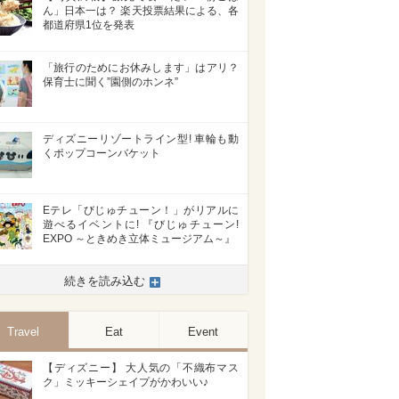
ん」日本一は？ 楽天投票結果による、各
都道府県1位を発表
「旅行のためにお休みします」はアリ？
保育士に聞く”園側のホンネ”
ディズニーリゾートライン型! 車輪も動
くポップコーンバケット
Eテレ「びじゅチューン！」がリアルに
遊べるイベントに! 『びじゅチューン!
EXPO ～ときめき立体ミュージアム～』
続きを読み込む
Travel
Eat
Event
【ディズニー】 大人気の「不織布マス
ク」ミッキーシェイプがかわいい♪