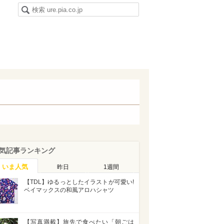
気記事ランキング
いま人気
昨日
1週間
【TDL】ゆるっとしたイラストが可愛い!
ベイマックスの和風アロハシャツ
【写真満載】旅先で食べたい「朝ごは