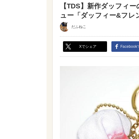
【TDS】新作ダッフィ
ュー「ダッフィー&フレンズのS
だふねこ
Xでシェア
Faceboo