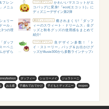
&フレン
かわいいマスコットがエ
パーク外アイテム
! 」メニュ
コバッグに変身!『ecot(エコット)』に
ディズニーデザイン第2弾
シェリー
癒されまくり!「ダッフ
東京ディズニーシー
ンドール」
ィーのスウィート・ドリームス」全グ
た3つの理
ッズと秋冬グッズの使用感をまとめて
紹介!
「ダッフ
良デザイン多数！「ト
パーク外アイテム
スーベニ
イ・ストーリー」バッグ＆お出かけグ
ムがずら
ッズがillusie300から多数ラインナップ♪
isneyfashion
ダッフィー
シェリーメイ
ジェラトーニ
ル
お土産
子連れでおでかけ
子どもとディズニー
reopen