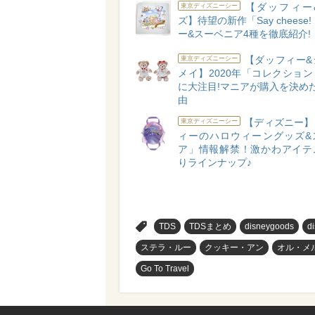
【ダッフィー
東京ディズニーシー
ズ】待望の新作「Say cheese
ー&スーベニア4種を徹底紹介!
【ダッフィー&
東京ディズニーシー
メイ】2020年「コレクショ
に大注目!マニアが購入を決め
由
【ディズニー】
東京ディズニーシー
ィーのハロウィーングッズ&
ア」情報解禁！激かわアイテ
りラインナップ♪
>
TDS
TDSまとめ
disneygoods
d
ステラ・ルー
クッキー・アン
オル・メ
Go To Travel