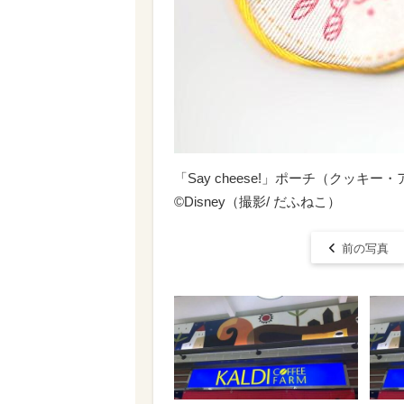
「Say cheese!」ポーチ（クッキー
©Disney（撮影/ だふねこ）
前の写真