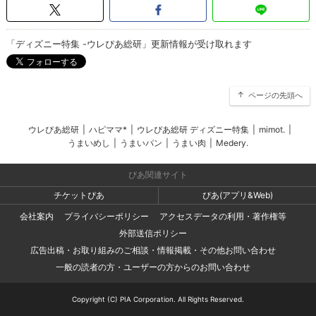
「ディズニー特集 -ウレぴあ総研」更新情報が受け取れます
ページの先頭へ
ウレぴあ総研
|
ハピママ*
|
ウレぴあ総研 ディズニー特集
|
mimot.
|
うまいめし
|
うまいパン
|
うまい肉
|
Medery.
ぴあ関連サイト
チケットぴあ
ぴあ(アプリ&Web)
会社案内
プライバシーポリシー
アクセスデータの利用・著作権等
外部送信ポリシー
広告出稿・お取り組みのご相談・情報掲載・その他お問い合わせ
一般の読者の方・ユーザーの方からのお問い合わせ
Copyright (C) PIA Corporation. All Rights Reserved.