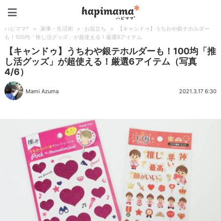
ハピママ*
ハピママ*
>
家事・生活術
>
お役立ち
>
【キャンドゥ】うちわや銀テホルダー
も！100均「推し活グッズ」が超使える！厳選6アイテム
【キャンドゥ】うちわや銀テホルダーも！100均「推
し活グッズ」が超使える！厳選6アイテム（写真
4/6）
Mami Azuma
2021.3.17 6:30