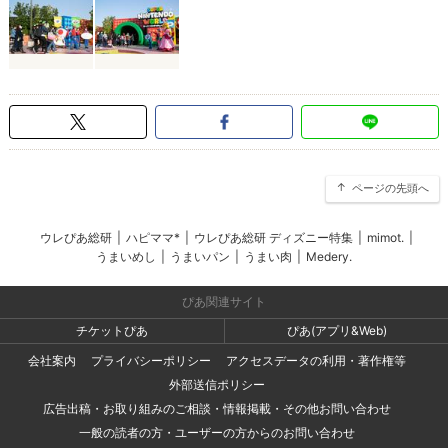
ページの先頭へ
ウレぴあ総研
|
ハピママ*
|
ウレぴあ総研 ディズニー特集
|
mimot.
|
うまいめし
|
うまいパン
|
うまい肉
|
Medery.
ぴあ関連サイト
チケットぴあ
ぴあ(アプリ&Web)
会社案内
プライバシーポリシー
アクセスデータの利用・著作権等
外部送信ポリシー
広告出稿・お取り組みのご相談・情報掲載・その他お問い合わせ
一般の読者の方・ユーザーの方からのお問い合わせ