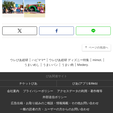
ページの先頭へ
ウレぴあ総研
|
ハピママ*
|
ウレぴあ総研 ディズニー特集
|
mimot.
|
うまいめし
|
うまいパン
|
うまい肉
|
Medery.
ぴあ関連サイト
チケットぴあ
ぴあ(アプリ&Web)
会社案内
プライバシーポリシー
アクセスデータの利用・著作権等
外部送信ポリシー
広告出稿・お取り組みのご相談・情報掲載・その他お問い合わせ
一般の読者の方・ユーザーの方からのお問い合わせ