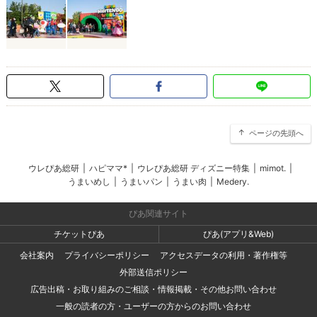
ページの先頭へ
ウレぴあ総研
|
ハピママ*
|
ウレぴあ総研 ディズニー特集
|
mimot.
|
うまいめし
|
うまいパン
|
うまい肉
|
Medery.
ぴあ関連サイト
チケットぴあ
ぴあ(アプリ&Web)
会社案内
プライバシーポリシー
アクセスデータの利用・著作権等
外部送信ポリシー
広告出稿・お取り組みのご相談・情報掲載・その他お問い合わせ
一般の読者の方・ユーザーの方からのお問い合わせ