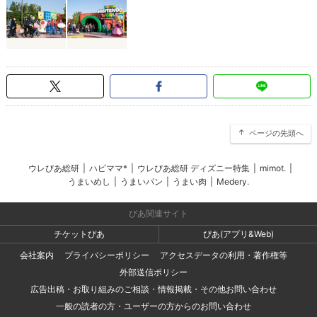
ページの先頭へ
ウレぴあ総研
|
ハピママ*
|
ウレぴあ総研 ディズニー特集
|
mimot.
|
うまいめし
|
うまいパン
|
うまい肉
|
Medery.
ぴあ関連サイト
チケットぴあ
ぴあ(アプリ&Web)
会社案内
プライバシーポリシー
アクセスデータの利用・著作権等
外部送信ポリシー
広告出稿・お取り組みのご相談・情報掲載・その他お問い合わせ
一般の読者の方・ユーザーの方からのお問い合わせ