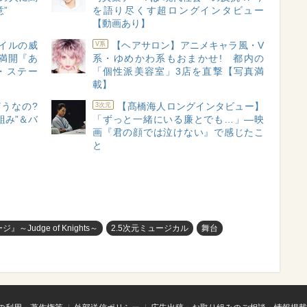
”
を語り尽くす超ロングインタビュー
【動画あり】
イルの威
【ヘアサロン】アニメキャラ風・V
V系
満開『あ
系・ゆめかわ系もおまかせ! 都内の
・ステー
「個性派美容室」3店を直撃【写真満
載】
うなの?
【髙橋海人ロングインタビュー】
3次元
組み”＆バ
「ずっと一緒にいる廉とでも…」―映
画『君の顔では泣けない』で感じたこ
と
dge of Knights～
2.5次元ミュージカル
舞台