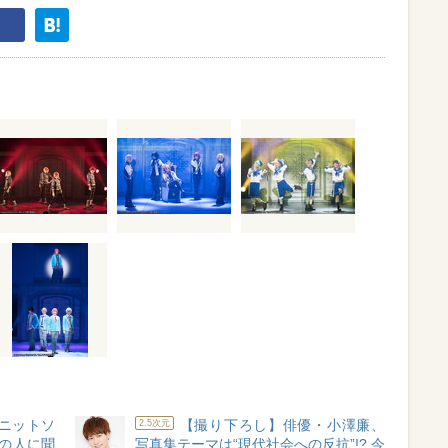
ニットソ
【撮り下ろし】俳優・小澤廉、
2.5次元
中の人に聞
写真集テーマは“現代社会への反抗”!? 今