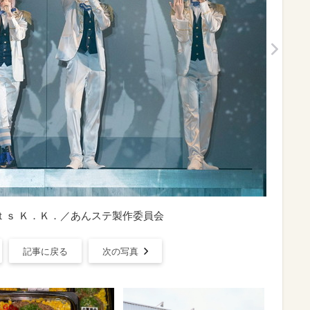
ｎｔｓ Ｋ．Ｋ．／あんステ製作委員会
記事に戻る
次の写真