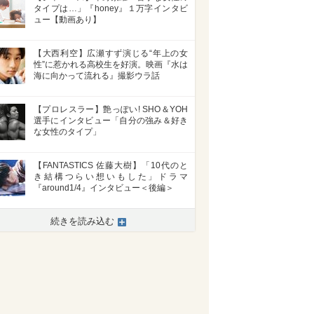
タイプは…」『honey』１万字インタビ
ュー【動画あり】
【大西利空】広瀬すず演じる“年上の女
性”に惹かれる高校生を好演。映画『水は
海に向かって流れる』撮影ウラ話
【プロレスラー】艶っぽい! SHO＆YOH
選手にインタビュー「自分の強み＆好き
な女性のタイプ」
【FANTASTICS 佐藤大樹】「10代のと
き結構つらい想いもした」ドラマ
『around1/4』インタビュー＜後編＞
続きを読み込む