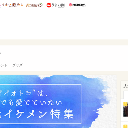
総研 ディズニー特集
mimot.
うまいめし
うまいパン
うまい肉
Medery.
ry.
s
ベント
グッズ
人
1
2