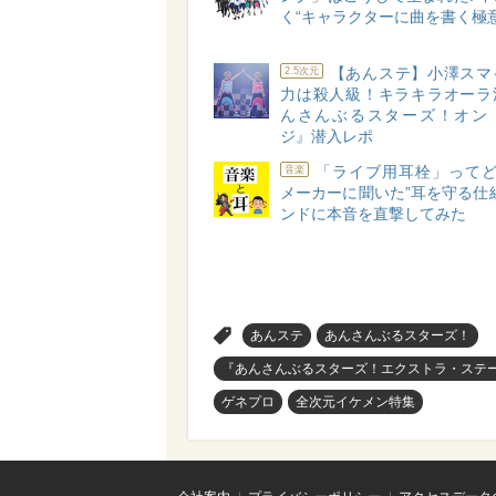
く“キャラクターに曲を書く極意
【あんステ】小澤スマ
2.5次元
力は殺人級！キラキラオーラ
んさんぶるスターズ！オン
ジ』潜入レポ
「ライブ用耳栓」ってど
音楽
メーカーに聞いた”耳を守る仕
ンドに本音を直撃してみた
>
あんステ
あんさんぶるスターズ！
『あんさんぶるスターズ！エクストラ・ステージ』～Ju
ゲネプロ
全次元イケメン特集