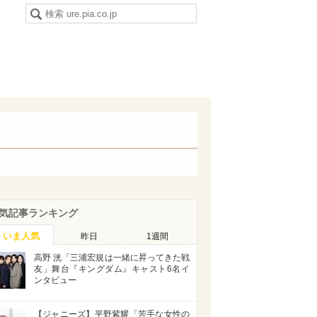
気記事ランキング
いま人気
昨日
1週間
高野 洸「三浦宏規は一緒に昇ってきた戦
友」舞台『キングダム』キャスト6名イ
ンタビュー
【ジャニーズ】平野紫耀「苦手な女性の