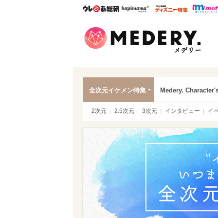
ウレぴあ総研
ハピママ*
ウレぴあ
Mede
全次元イケメン特集
Medery. Character'
2次元
2.5次元
3次元
インタビュー
イ