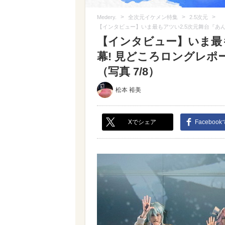
>
>
>
Medery.
全次元イケメン特集
2.5次元
【インタビュー】いま最もアツい2.5次元舞台『あ
【インタビュー】いま最
幕! 見どころロングレ
（写真 7/8）
松本 裕美
Xでシェア
Faceboo