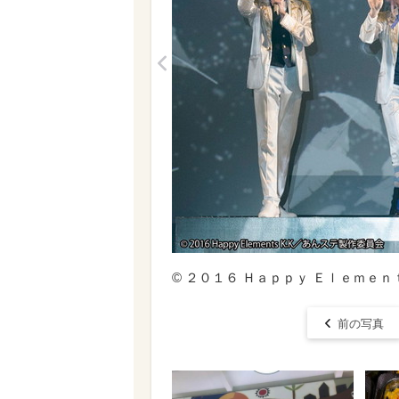
<
© ２０１６ Ｈａｐｐｙ Ｅｌｅｍｅ
前の写真