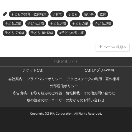
子どもの知育・教育特集
子育て
子ども
習い事
教育
>
子ども_2歳
子ども_3歳
子ども_4歳
子ども_5歳
子ども_6歳
子ども_7-9歳
子ども_10-12歳
#子どもの習い事
ページの先頭へ
ぴあ関連サイト
チケットぴあ
ぴあ(アプリ&Web)
会社案内
プライバシーポリシー
アクセスデータの利用・著作権等
外部送信ポリシー
広告出稿・お取り組みのご相談・情報掲載・その他お問い合わせ
一般の読者の方・ユーザーの方からのお問い合わせ
Copyright (C) PIA Corporation. All Rights Reserved.