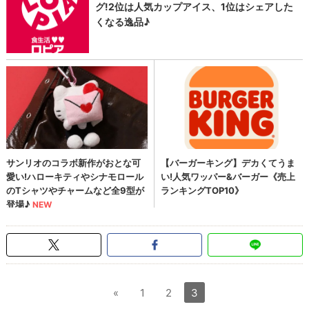
«
1
2
3