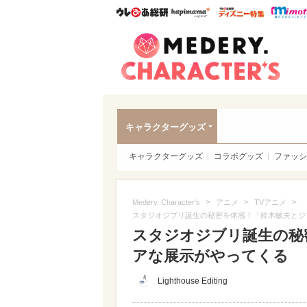
ウレぴあ総研
ハピママ*
ウレぴあ
Meder
キャラクターグッズ
キャラクターグッズ
コラボグッズ
ファッシ
>
>
>
Medery. Character's
アニメ
TVアニメ
スタジオジブリ誕生の秘密を体感！「鈴木敏夫とジ
スタジオジブリ誕生の秘
アな展示がやってくる
Lighthouse Editing