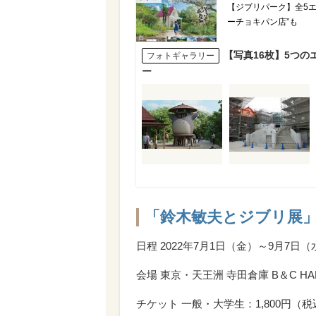
【ジブリパーク】全5エ
ーチョキパン店”も
【写真16枚】5つ
フォトギャラリー
ー
「鈴木敏夫とジブリ展
日程 2022年7月1日（金）～9月7日（
会場 東京・天王洲 寺田倉庫 B＆C HAL
チケット 一般・大学生：1,800円（税込