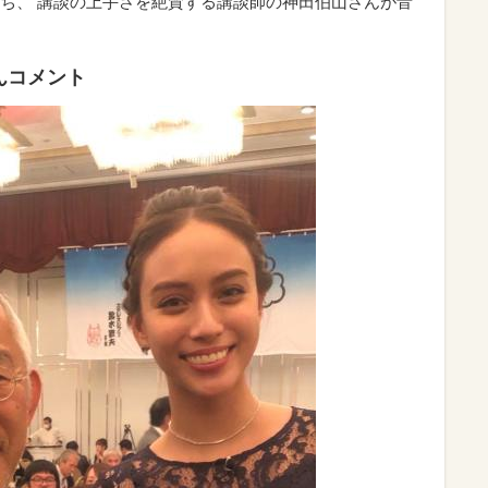
ち、 講談の上手さを絶賛する講談師の神田伯山さんが音
んコメント