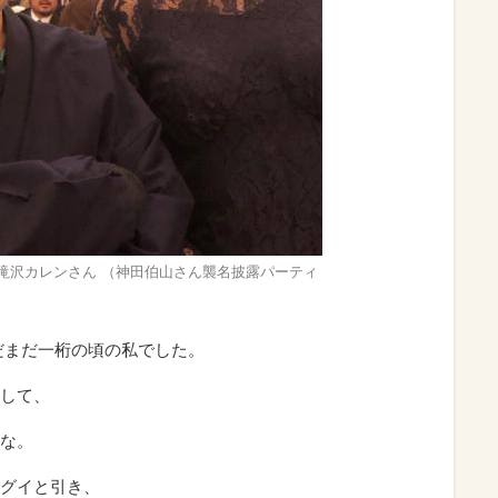
滝沢カレンさん （神田伯山さん襲名披露パーティ
だまだ一桁の頃の私でした。
して、
な。
グイと引き、