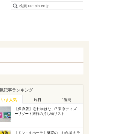
気記事ランキング
いま人気
昨日
1週間
【保存版】忘れ物はない? 東京ディズニ
ーリゾート旅行の持ち物リスト
【ドン・キホーテ】魅惑の「お台場 キラ