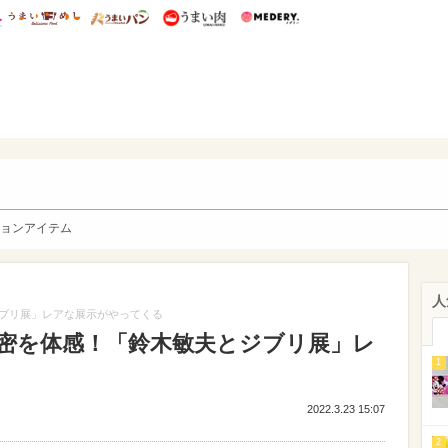
総研 ディズニー特集
mimot.
うまいめし
うまいパン
うまい肉
Medery.
y. Character's
ョンアイテム
人
ブリ展」レアな展示がやってくる
密を体感！「鈴木敏夫とジブリ展」レ
1
2022.3.23 15:07
2