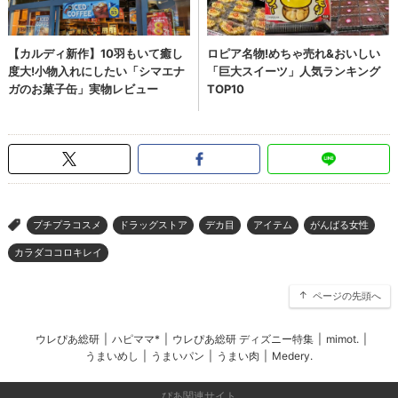
プチプラコスメ
ドラッグストア
デカ目
アイテム
がんばる女性
>
カラダココロキレイ
ページの先頭へ
ウレぴあ総研
|
ハピママ*
|
ウレぴあ総研 ディズニー特集
|
mimot.
|
うまいめし
|
うまいパン
|
うまい肉
|
Medery.
ぴあ関連サイト