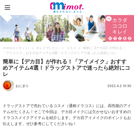
mimot.(ミモット)
mimot.(ミモット)
>
キレイでいたい
>
コスメ
>
簡単に【デカ目】が作れる！
「アイメイク」おすすめアイテム4選！ドラッグストアで迷ったら絶対にコレ
簡単に【デカ目】が作れる！「アイメイク」おすす
めアイテム4選！ドラッグストアで迷ったら絶対にコ
レ
おにぎり
2022.4.2 10:30
ドラッグストアで売れているコスメ（通称ドラコス）には、高性能のアイ
テムがたくさん！そこで今回は、デカ目メイクには欠かせないおすすめの
ドラコスメイクアイテムを紹介します。デカ目アイメイクのポイントもお
伝えします。ぜひ参考にしてくださいね！