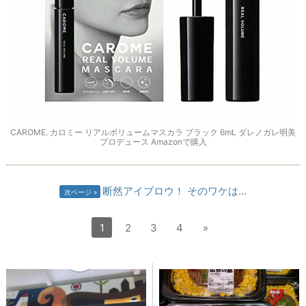
CAROME. カロミー リアルボリュームマスカラ ブラック 6mL ダレノガレ明美
プロデュース Amazonで購入
断然アイブロウ！ そのワケは…
次ページ
1
2
3
4
»