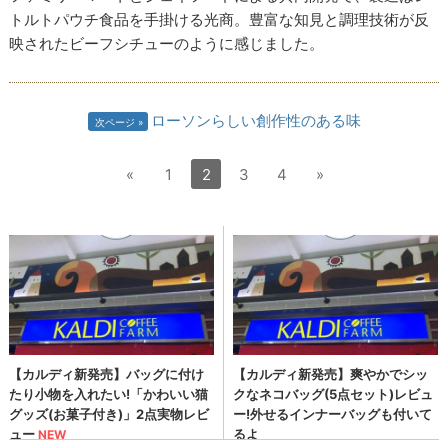
トルトパウチ食品を手掛ける光商。豊富な知見と調理技術が反
映されたビーフシチューのように感じました。
ローソンらしい創作性のある味
次ページ
«
1
2
3
4
»