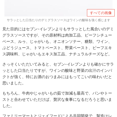
すべての画像
サラッとした口当たりのデミグラスソースはワインの酸味を強く感じます
見た目的にはセブン
-
イレブンよりもサラッとした風合いのデミ
グラスソースですが、その原材料は肉加工品、ビーフシチュー
ベース、ルゥ、じゃがいも、オニオンソテー、糖類、ワイン、
ぶどうジュース、トマトペースト、野菜ペースト、ビーフエキ
ス調味料、じゃがいもエキス加工品、ナチュラルチーズなど。
さっそくいただいてみると、セブン
-
イレブンよりも確かにサラ
ッとした口当たりですが、ワインの酸味と野菜の出汁のインパ
クトが強く、特にお酒のおつまみにはもってこいの味わいだと
思いました。
もちろん、牛肉やじゃがいもの茹で加減も最高で、パンやトー
ストと合わせていただけば、贅沢な食事になるだろうと思いま
した。
ファミリーマートとジェイフードによる共同開発で、製造はレ