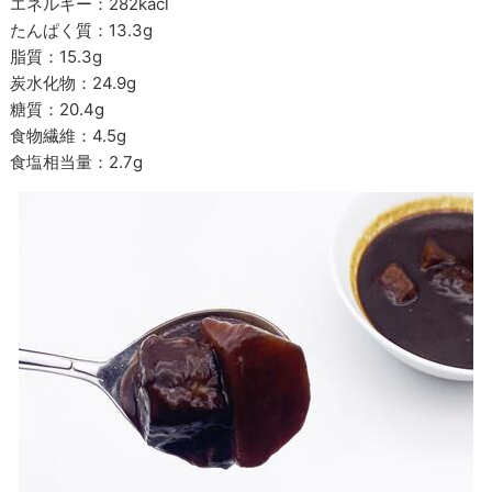
エネルギー：
282kacl
たんぱく質：
13.3g
脂質：
15.3g
炭水化物：
24.9g
糖質：
20.4g
食物繊維：
4.5g
食塩相当量：
2.7g