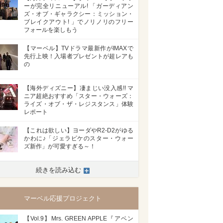
ーが完全リニューアル! 「ガーディアン
ズ・オブ・ギャラクシー：ミッション・
ブレイクアウト! 」でノリノリのフリー
フォールを楽しもう
【マーベル】TVドラマ最新作がIMAXで
先行上映！入場者プレゼントが超レアも
の
【海外ディズニー】凄まじい没入感!! マ
ニア超絶おすすめ「スター・ウォーズ：
ライズ・オブ・ザ・レジスタンス」体験
レポート
【これは欲しい】ヨーダやR2-D2がゆる
かわに♪「ジェラピケのスター・ウォー
ズ新作」が可愛すぎる～！
続きを読み込む
マーベル応援プロジェクト
【Vol.9】Mrs. GREEN APPLE『アベン