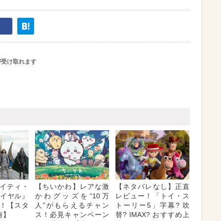
が受け取れます
イティ・
【ちいかわ】レアな激
【ネタバレなし】正直
ロイヤル』
かわグッズを“10万
レビュー！「トイ・ス
！【スタ
人”がもらえるチャン
トーリー5」字幕? 吹
有】
ス！必見キャンペーン
替? IMAX? おすすめ上