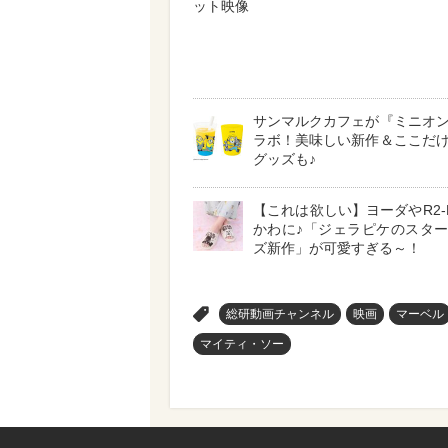
ット映像
サンマルクカフェが『ミニオ
ラボ！美味しい新作＆ここだ
グッズも♪
【これは欲しい】ヨーダやR2-
かわに♪「ジェラピケのスタ
ズ新作」が可愛すぎる～！
>
総研動画チャンネル
映画
マーベル
マイティ・ソー