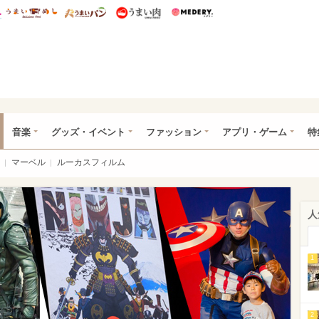
総研 ディズニー特集
mimot.
うまいめし
うまいパン
うまい肉
Medery.
ズニー特集 -ウレぴあ総研
音楽
グッズ・イベント
ファッション
アプリ・ゲーム
特
マーベル
ルーカスフィルム
人
1
2