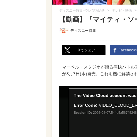
>
ディズニー特集 -ウレぴあ総研
テレビ・映画
【動画】『マイティ・ソ
ディズニー特集
Xでシェア
Faceboo
マーベル・スタジオが贈る痛快バトルアク
が3月7日(水)発売。これを機に解禁