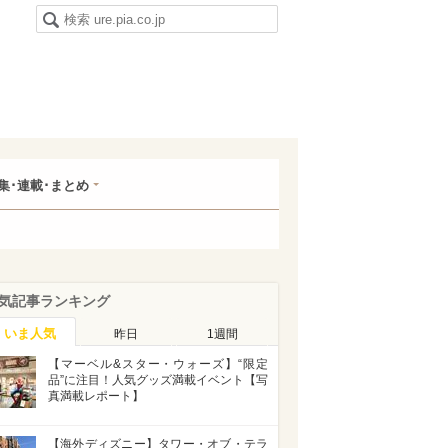
集･連載･まとめ
気記事ランキング
いま人気
昨日
1週間
【マーベル&スター・ウォーズ】“限定
品”に注目！人気グッズ満載イベント【写
真満載レポート】
【海外ディズニー】タワー・オブ・テラ