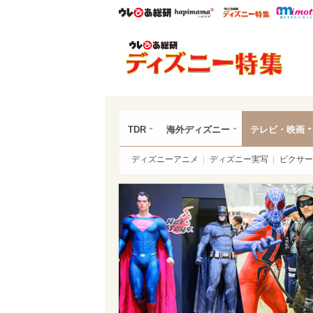
ウレぴあ総研
ハピママ*
ウレぴあ
ディ
TDR
海外ディズニー
テレビ・映画
ディズニーアニメ
ディズニー実写
ピクサー