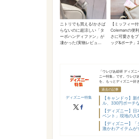
ディズニー特集
「ウレぴあ総研 ディズ
ニー特集」です。ウレぴ
を、もっとディズニー好き
過去の記事
ディズニー特集
【キャンドゥ】新
ル、330円ポーチ
X
facebook
【ディズニー】日
ベント」現地の人気
【ディズニー】「
激かわアイテムが