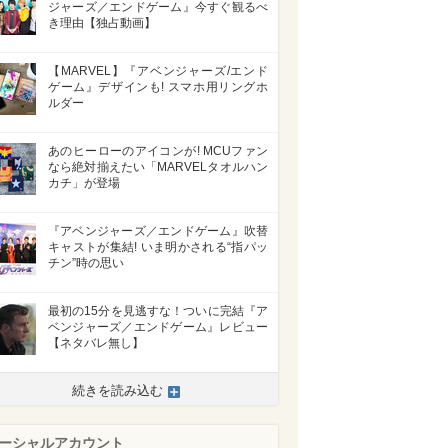
ジャーズ／エンドゲーム』今すぐ観るべ
き理由【独占動画】
【MARVEL】『アベンジャーズ/エンド
ゲーム』デザインも! スマホ用リングホ
ルダー
あのヒーローのアイコンが! MCUファン
なら絶対揃えたい「MARVELタオルハン
カチ」が登場
『アベンジャーズ／エンドゲーム』吹替
キャストが集結! いま明かされる“指パッ
チン”時の思い
最初の15分を見逃すな！ついに完結『ア
ベンジャーズ／エンドゲーム』レビュー
【ネタバレ無し】
続きを読み込む
ーシャルアカウント