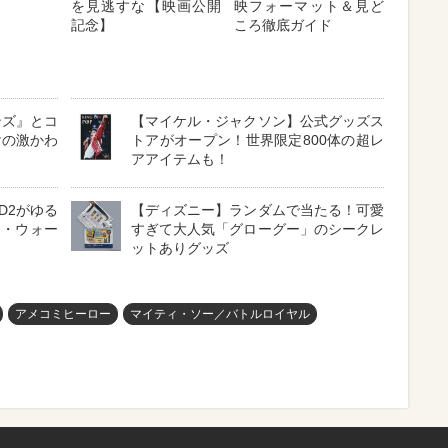
を見逃すな【映画公開
映フォーマット＆見ど
記念】
ころ徹底ガイド
ンズ』とコ
【マイケル・ジャクソン】公式グッズス
けの激かわ
トアがオープン！世界限定800体の超レ
アアイテムも！
D2がゆる
【ディズニー】ランダムで当たる！可愛
ー・ウォー
すぎて大人気「グローグー」のシークレ
ットありグッズ
アメコミヒーロー
マイティ・ソー／バトルロイヤル