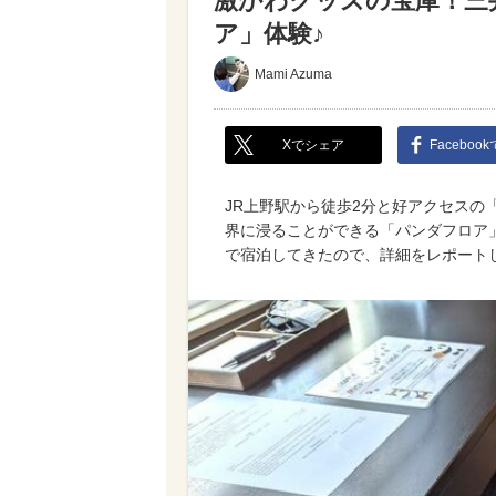
激かわグッズの宝庫！三
ア」体験♪
Mami Azuma
Xでシェア
Faceboo
JR上野駅から徒歩2分と好アクセス
界に浸ることができる「パンダフロア
で宿泊してきたので、詳細をレポート