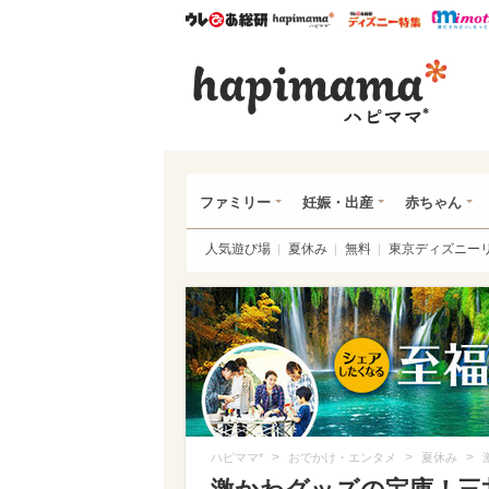
ウレぴあ総研
ハピママ*
ウレぴあ
ハピ
ファミリー
妊娠・出産
赤ちゃん
人気遊び場
夏休み
無料
東京ディズニー
>
>
>
ハピママ*
おでかけ・エンタメ
夏休み