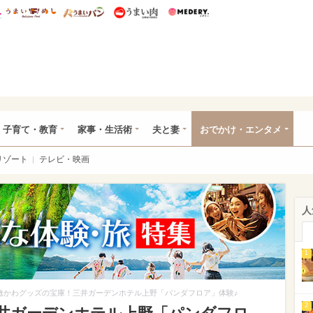
総研 ディズニー特集
mimot.
うまいめし
うまいパン
うまい肉
Medery.
ママ*
子育て・教育
家事・生活術
夫と妻
おでかけ・エンタメ
リゾート
テレビ・映画
人
1
激かわグッズの宝庫！三井ガーデンホテル上野「パンダフロア」体験♪
2