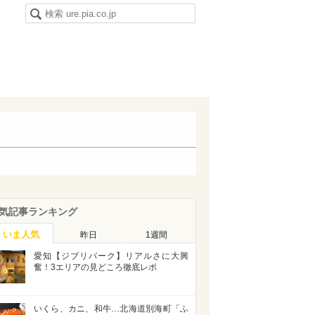
気記事ランキング
いま人気
昨日
1週間
愛知【ジブリパーク】リアルさに大興
奮！3エリアの見どころ徹底レポ
いくら、カニ、和牛…北海道別海町「ふ