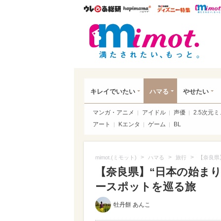
ウレぴあ総研
ハピママ*
ウレぴあ
mim
キレイでいたい
ハマる
やせたい
マンガ・アニメ
アイドル
声優
2.5次元
アート
Kエンタ
ゲーム
BL
>
>
>
mimot.(ミモット)
ハマる
旅行
【奈良県
【奈良県】“日本の始ま
ースポットを巡る旅
牡丹餅 あんこ