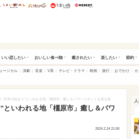
総研 ディズニー特集
mimot.
うまいめし
うまいパン
うまい肉
Medery.
ot.(ミモット)
いい恋したい
おいしい食べ物
癒されたい
楽したい
節約
ミュージカル
演劇
音楽
V系
テレビ・ドラマ
映画
旅行
おでかけ
カ
】“日本の始まり”といわれる地「橿原市」癒し＆パワースポットを巡る旅
人
り”といわれる地「橿原市」癒し＆パワ
1
2024.2.24 21:00