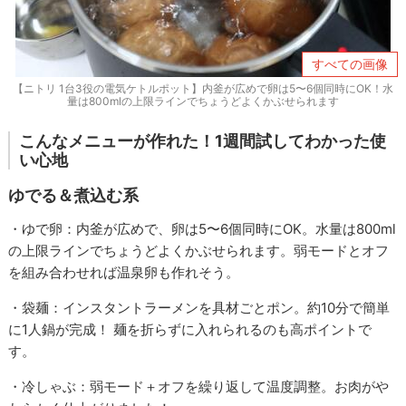
すべての画像
【ニトリ 1台3役の電気ケトルポット】内釜が広めで卵は5〜6個同時にOK！水
量は800mlの上限ラインでちょうどよくかぶせられます
こんなメニューが作れた！1週間試してわかった使
い心地
ゆでる＆煮込む系
・ゆで卵：内釜が広めで、卵は5〜6個同時にOK。水量は800ml
の上限ラインでちょうどよくかぶせられます。弱モードとオフ
を組み合わせれば温泉卵も作れそう。
・袋麺：インスタントラーメンを具材ごとポン。約10分で簡単
に1人鍋が完成！ 麺を折らずに入れられるのも高ポイントで
す。
・冷しゃぶ：弱モード＋オフを繰り返して温度調整。お肉がや