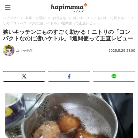
ハピママ*
ハピママ*
>
家事・生活術
>
お役立ち
>
狭いキッチンにものすごく助かる！ニト
リの「コンパクトなのに凄いケトル」1週間使って正直レビュー
狭いキッチンにものすごく助かる！ニトリの「コン
パクトなのに凄いケトル」1週間使って正直レビュー
ユキッ先生
2025.5.29 21:00