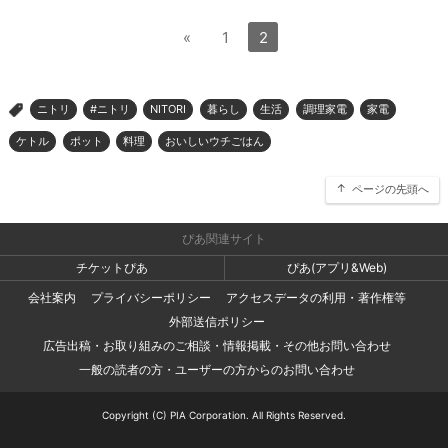
«
1
2
ニトリ
#ニトリ
NITORI
暮らし
生活
調理家電
家電
>
ケトル
ポット
料理
おいしいウチごはん
ページの先頭へ
ぴあ関連サイト
チケットぴあ
ぴあ(アプリ&Web)
会社案内
プライバシーポリシー
アクセスデータの利用・著作権等
外部送信ポリシー
広告出稿・お取り組みのご相談・情報掲載・その他お問い合わせ
一般の読者の方・ユーザーの方からのお問い合わせ
Copyright (C) PIA Corporation. All Rights Reserved.