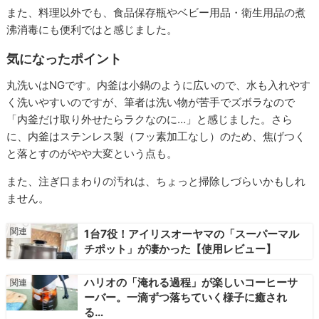
また、料理以外でも、食品保存瓶やベビー用品・衛生用品の煮
沸消毒にも便利ではと感じました。
気になったポイント
丸洗いはNGです。内釜は小鍋のように広いので、水も入れやす
く洗いやすいのですが、筆者は洗い物が苦手でズボラなので
「内釜だけ取り外せたらラクなのに…」と感じました。さら
に、内釜はステンレス製（フッ素加工なし）のため、焦げつく
と落とすのがやや大変という点も。
また、注ぎ口まわりの汚れは、ちょっと掃除しづらいかもしれ
ません。
1台7役！アイリスオーヤマの「スーパーマル
チポット」が凄かった【使用レビュー】
ハリオの「淹れる過程」が楽しいコーヒーサ
ーバー。一滴ずつ落ちていく様子に癒され
る…