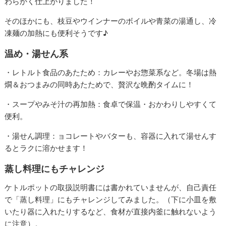
わらかく仕上がりました！
そのほかにも、枝豆やウインナーのボイルや青菜の湯通し、冷
凍麺の加熱にも便利そうです♪
温め・湯せん系
・レトルト食品のあたため：カレーやお惣菜系など。冬場は熱
燗＆おつまみの同時あたためで、贅沢な晩酌タイムに！
・スープやみそ汁の再加熱：食卓で保温・おかわりしやすくて
便利。
・湯せん調理：ョコレートやバターも、容器に入れて湯せんす
るとラクに溶かせます！
蒸し料理にもチャレンジ
ケトルポットの取扱説明書には書かれていませんが、自己責任
で「蒸し料理」にもチャレンジしてみました。（下に小皿を敷
いたり器に入れたりするなど、食材が直接内釜に触れないよう
に注意）。