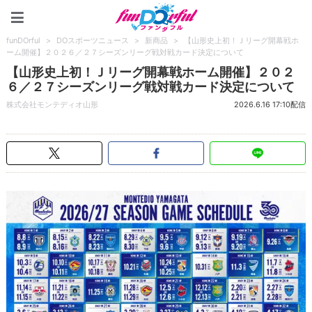
funDOrful
funDOrful
>
DOスポーツニュース
>
新商品
>
【山形史上初！Ｊリーグ開幕戦ホ
ーム開催】２０２６／２７シーズンリーグ戦対戦カード決定について
【山形史上初！Ｊリーグ開幕戦ホーム開催】２０２
６／２７シーズンリーグ戦対戦カード決定について
株式会社モンテディオ山形
2026.6.16 17:10配信