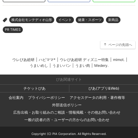
株式会社モンテディオ山形
イベント
健康・スポーツ
新商品
>
PR TIMES
ページの先頭へ
ウレぴあ総研
|
ハピママ*
|
ウレぴあ総研 ディズニー特集
|
mimot.
|
うまいめし
|
うまいパン
|
うまい肉
|
Medery.
ぴあ関連サイト
チケットぴあ
ぴあ(アプリ&Web)
会社案内
プライバシーポリシー
アクセスデータの利用・著作権等
外部送信ポリシー
広告出稿・お取り組みのご相談・情報掲載・その他お問い合わせ
一般の読者の方・ユーザーの方からのお問い合わせ
Copyright (C) PIA Corporation. All Rights Reserved.