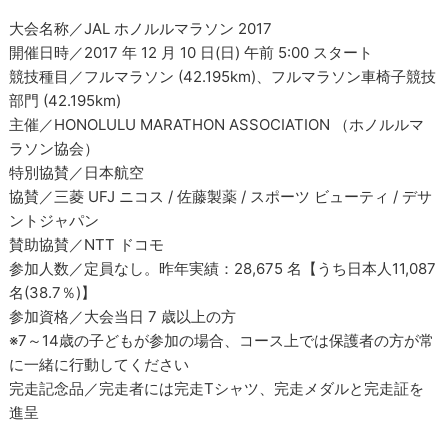
大会名称／JAL ホノルルマラソン 2017
開催日時／2017 年 12 月 10 日(日) 午前 5:00 スタート
競技種目／フルマラソン (42.195km)、フルマラソン車椅子競技
部門 (42.195km)
主催／HONOLULU MARATHON ASSOCIATION （ホノルルマ
ラソン協会）
特別協賛／日本航空
協賛／三菱 UFJ ニコス / 佐藤製薬 / スポーツ ビューティ / デサ
ントジャパン
賛助協賛／NTT ドコモ
参加人数／定員なし。昨年実績：28,675 名【うち日本人11,087
名(38.7％)】
参加資格／大会当日 7 歳以上の方
※7～14歳の子どもが参加の場合、コース上では保護者の方が常
に一緒に行動してください
完走記念品／完走者には完走Tシャツ、完走メダルと完走証を
進呈