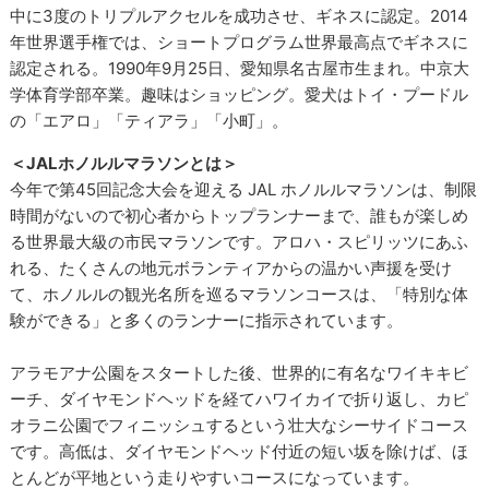
中に3度のトリプルアクセルを成功させ、ギネスに認定。2014
年世界選手権では、ショートプログラム世界最高点でギネスに
認定される。1990年9月25日、愛知県名古屋市生まれ。中京大
学体育学部卒業。趣味はショッピング。愛犬はトイ・プードル
の「エアロ」「ティアラ」「小町」。
＜JALホノルルマラソンとは＞
今年で第45回記念大会を迎える JAL ホノルルマラソンは、制限
時間がないので初心者からトップランナーまで、誰もが楽しめ
る世界最大級の市民マラソンです。アロハ・スピリッツにあふ
れる、たくさんの地元ボランティアからの温かい声援を受け
て、ホノルルの観光名所を巡るマラソンコースは、「特別な体
験ができる」と多くのランナーに指示されています。
アラモアナ公園をスタートした後、世界的に有名なワイキキビ
ーチ、ダイヤモンドヘッドを経てハワイカイで折り返し、カピ
オラニ公園でフィニッシュするという壮大なシーサイドコース
です。高低は、ダイヤモンドヘッド付近の短い坂を除けば、ほ
とんどが平地という走りやすいコースになっています。