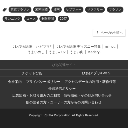
東京マラソン
湘南国際
湘南
サブフォー
サブスリー
マラソン
>
ランニング
コース
制限時間
2017
ページの先頭へ
ウレぴあ総研
|
ハピママ*
|
ウレぴあ総研 ディズニー特集
|
mimot.
|
うまいめし
|
うまいパン
|
うまい肉
|
Medery.
ぴあ関連サイト
チケットぴあ
ぴあ(アプリ&Web)
会社案内
プライバシーポリシー
アクセスデータの利用・著作権等
外部送信ポリシー
広告出稿・お取り組みのご相談・情報掲載・その他お問い合わせ
一般の読者の方・ユーザーの方からのお問い合わせ
Copyright (C) PIA Corporation. All Rights Reserved.