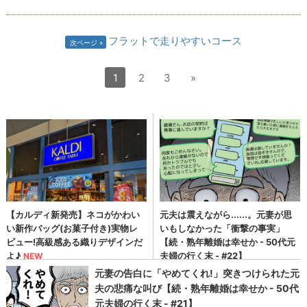
フラットで走りやすいコース
次ページ
1
2
3
»