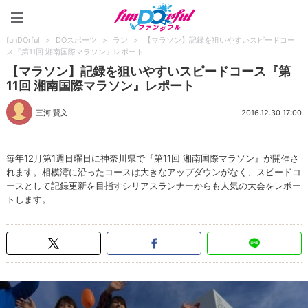
funDOrful
funDOrful
>
DOスポーツ
>
ラン
>
【マラソン】記録を狙いやすいスピードコー
ス『第11回 湘南国際マラソン』レポート
【マラソン】記録を狙いやすいスピードコース『第
11回 湘南国際マラソン』レポート
三河 賢文
2016.12.30 17:00
毎年12月第1週日曜日に神奈川県で『第11回 湘南国際マラソン』が開催さ
れます。相模湾に沿ったコースは大きなアップダウンがなく、スピードコ
ースとして記録更新を目指すシリアスランナーからも人気の大会をレポー
トします。