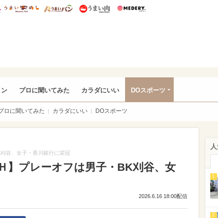
総研 ディズニー特集
mimot.
うまいめし
うまいパン
うまい肉
Medery.
rful
ョン
プロに聞いてみた
カラダにいい
DOスポーツ
プロに聞いてみた
カラダにいい
DOスポーツ
人
K刈谷、女子・香川銀行に栄冠
Ｈ】プレーオフは男子・BK刈谷、女
1
2026.6.16 18:00配信
2