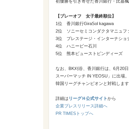
初優勝を引き寄せた香川銀行・比嘉楓
【プレーオフ 女子最終順位】
1位 香川銀行GiraSol kagawa
2位 ソニーセミコンダクタマニュフ
3位 プレステージ・インターナショ
4位 ハニービー石川
5位 熊本ビューストピンディーズ
なお、BK刈谷、香川銀行は、6月20日、
スーパーマッチ IN YEOSU」に出場
韓国リーグチャンピオンと対戦します
詳細は
リーグＨ公式サイト
から
企業プレスリリース詳細へ
PR TIMESトップへ