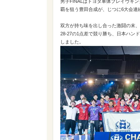
男子FINALはトヨタ車体ブレイヴキ
覇を狙う豊田合成が、じつに6大会連
双方が持ち味を出し合った激闘の末、過
28-27の1点差で競り勝ち、日本ハ
しました。