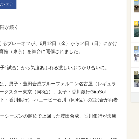
kでシェア
3
闘が続く
くくるプレーオフが、6月12日（金）から14日（日）にかけ
4
体育館（東京）を舞台に開催されました。
2試合、女子1試合）から気迫あふれる激しいぶつかり合いに。
5
試合）では、男子・豊田合成ブルーファルコン名古屋（レギュラ
クスター東京（同3位）、女子・香川銀行GiraSol
、以下・香川銀行）-ハニービー石川（同4位）の2試合が両者
ーシーズンの順位で上回った豊田合成、香川銀行が決勝