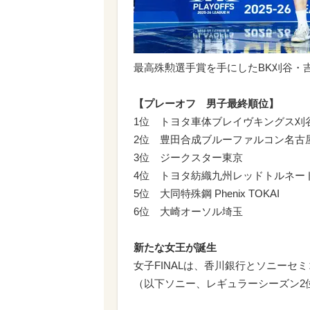
最高殊勲選手賞を手にしたBK刈谷・
【プレーオフ 男子最終順位】
1位 トヨタ車体ブレイヴキングス刈
2位 豊田合成ブルーファルコン名古
3位 ジークスター東京
4位 トヨタ紡織九州レッドトルネード
5位 大同特殊鋼 Phenix TOKAI
6位 大崎オーソル埼玉
新たな女王が誕生
女子FINALは、香川銀行とソニー
（以下ソニー、レギュラーシーズン2