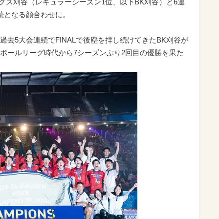
ングス刈谷（レギュラーシーズン1位、以下BK刈谷）と6連
続となる顔合わせに。
去5大会連続でFINALで後塵を拝し続けてきたBK刈谷が
ンドボールリーグ時代から7シーズンぶり2回目の優勝を果た