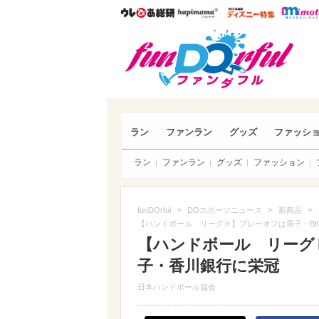
ウレぴあ総研
ハピママ*
ウレぴあ
funDO
ラン
ファンラン
グッズ
ファッシ
ラン
ファンラン
グッズ
ファッション
>
>
>
funDOrful
DOスポーツニュース
新商品
【ハンドボール リーグＨ】プレーオフは男子・B
【ハンドボール リーグ
子・香川銀行に栄冠
日本ハンドボール協会