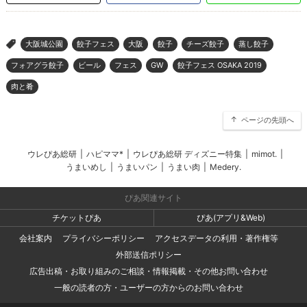
大阪城公園
餃子フェス
大阪
餃子
チーズ餃子
蒸し餃子
>
フォアグラ餃子
ビール
フェス
GW
餃子フェス OSAKA 2019
肉と肴
ページの先頭へ
ウレぴあ総研
|
ハピママ*
|
ウレぴあ総研 ディズニー特集
|
mimot.
|
うまいめし
|
うまいパン
|
うまい肉
|
Medery.
ぴあ関連サイト
チケットぴあ
ぴあ(アプリ&Web)
会社案内
プライバシーポリシー
アクセスデータの利用・著作権等
外部送信ポリシー
広告出稿・お取り組みのご相談・情報掲載・その他お問い合わせ
一般の読者の方・ユーザーの方からのお問い合わせ