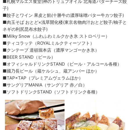
■札幌マルエス食堂(神のトリュフオイル 北海道バターチーズ餃
子)
■餃子とワイン 果皮と餡(十勝牛の濃厚味噌バター牛カツ餃子)
■肉玉そば おとど×浅草開化楼(東京名物肉汁おとど餃子/柚子と
ネギの利尻昆布水餃子)
■Milky Snow（ふわふわミルクかき氷 ストロベリー）
■ティコラッテ（ROYALミルクティーソフト）
■クンテープ 道頓堀本店（濃厚マンゴーかき氷）
■BEER STAND（ビール）
■オフィシャルドリンクSTAND（ビール・アルコール各種）
■國乃長ビール（蔵ケルシュ、蔵アンバー ほか）
■TAP×TAP（プレミアムヴェラムほか）
■サングリアMANIA（サングリア 赤／白）
■ソフトドリンクSTAND（ソフトドリンク各種）