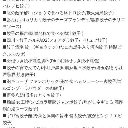
ハレノヒ餃子)
■龍の餃子(酢コショウで食べる豚トロ餃子/炭火焼鳥餃子)
■あんばい(カリカリ餃子のチーズフォンデュ/黒豚餃子のチリマ
ヨソース)
■餃子の福吉(味噌だれで食べる肉汁餃子 )
■四川・餃子バルPAO2(フォアグラ餃子/トリュフ餃子)
■餃子酒場 餃、(ギョウテン) (なにわ黒牛入り河内餃子 特製ピ
クルスのせ)
■羽根つき焼小籠包 鼎’s(Din's)(羽根つき焼小籠包)
■餃子の宮でんでん(小江戸黒豚 胡麻坦々水餃子/埼玉名物 小江
戸黒豚 焼き餃子)
■泡ギョーザ ファンホリック(泡で食べるジューシー肉餃子/ゴ
ルゴンゾーラパウダーの肉餃子)
■博多八助(博多ひとくち餃子)
■麺屋 女王蜂(シビカラ麻辣ジャンボ餃子/焦がしネギ香る 濃厚
鶏白湯スープ餃子)
■宇都宮餃子館(野菜と豚肉の旨味 健太餃子/皮がピンク！エビ
餃子)