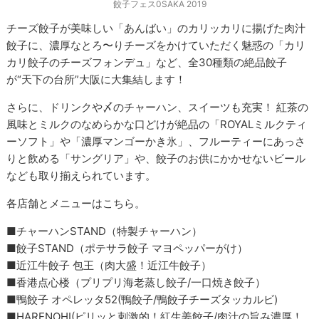
餃子フェス0SAKA 2019
チーズ餃子が美味しい「あんばい」のカリッカリに揚げた肉汁
餃子に、濃厚なとろ〜りチーズをかけていただく魅惑の「カリ
カリ餃子のチーズフォンデュ」など、全30種類の絶品餃子
が“天下の台所”大阪に大集結します！
さらに、ドリンクや〆のチャーハン、スイーツも充実！ 紅茶の
風味とミルクのなめらかな口どけが絶品の「ROYALミルクティ
ーソフト」や「濃厚マンゴーかき氷」、フルーティーにあっさ
りと飲める「サングリア」や、餃子のお供にかかせないビール
なども取り揃えられています。
各店舗とメニューはこちら。
■チャーハンSTAND（特製チャーハン）
■餃子STAND（ポテサラ餃子 マヨペッパーがけ）
■近江牛餃子 包王（肉大盛！近江牛餃子）
■香港点心楼（プリプリ海老蒸し餃子/一口焼き餃子）
■鴨餃子 オペレッタ52(鴨餃子/鴨餃子チーズタッカルビ)
■HARENOHI(ピリッと刺激的！紅生姜餃子/肉汁の旨み濃厚！