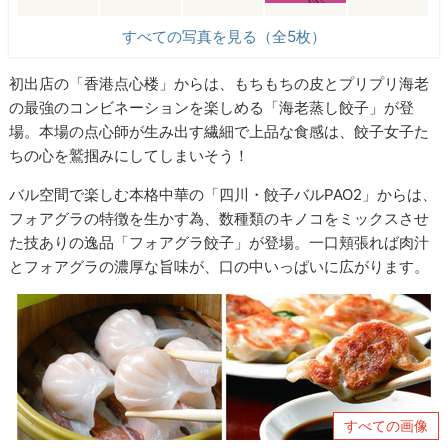
すべての写真を見る（全5枚）
初出店の「香港点心楼」からは、もちもちの皮とプリプリ海老
の最強のコンビネーションを楽しめる「海老蒸し餃子」が登
場。本場の点心師が生み出す繊細で上品な食感は、餃子女子た
ちの心を鷲掴みにしてしまいそう！
バル空間で楽しむ本格中華の「四川・餃子バルPAO2」からは、
フォアグラの特徴を生かす為、数種類のキノコをミックスさせ
た技ありの逸品「フォアグラ餃子」が登場。一口頬張れば肉汁
とフォアグラの濃厚な旨味が、口の中いっぱいに広がります。
すべての画像