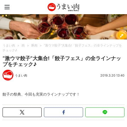
うまい肉
うまい肉
>
肉
>
豚肉
>
“激ウマ餃子”大集合!「餃子フェス」の全ラインナップを
チェック♪
“激ウマ餃子”大集合!「餃子フェス」の全ラインナッ
プをチェック♪
うまい肉
2019.3.20 13:40
餃子の祭典、今回も充実のラインナップです！