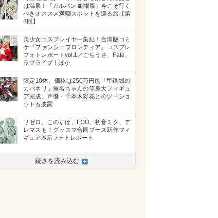
は温泉！『ガルパン 劇場版』今こそ行く
べきオススメ満喫スポットを巡る旅【第
3回】
美少女コスプレイヤー集結！台湾版コミ
ケ『ファンシーフロンティア』コスプレ
フォトレポートvol.1／ごちうさ、Fate、
ラブライブ！ほか
限定10体、価格は250万円也「甲鉄城の
カバネリ」無名ちゃんの等身大フィギュ
ア完成、声優・千本木彩花とのツーショ
ットも披露
リゼロ、このすば、FGO、初音ミク、デ
レマスも！グッスマ合同ブース新作フィ
ギュア展示フォトレポート
続きを読み込む