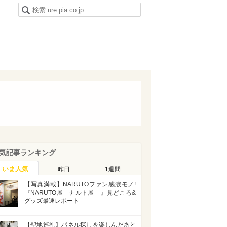
気記事ランキング
いま人気
昨日
1週間
【写真満載】NARUTOファン感涙モノ!
『NARUTO展－ナルト展－』見どころ&
グッズ最速レポート
【聖地巡礼】パネル探しを楽しんだあと