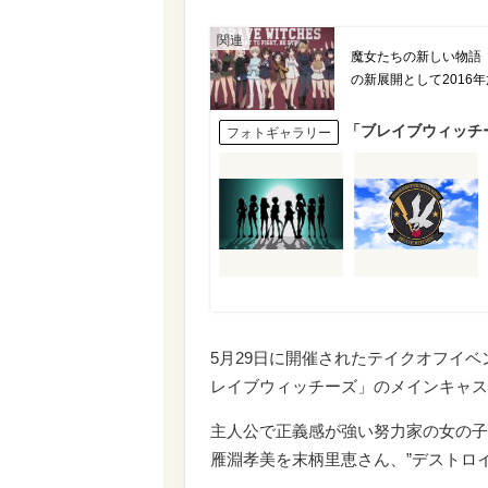
魔女たちの新しい物語
の新展開として2016
「ブレイブウィッチ
フォトギャラリー
5月29日に開催されたテイクオフイベ
レイブウィッチーズ」のメインキャス
主人公で正義感が強い努力家の女の子
雁淵孝美を末柄里恵さん、”デストロ