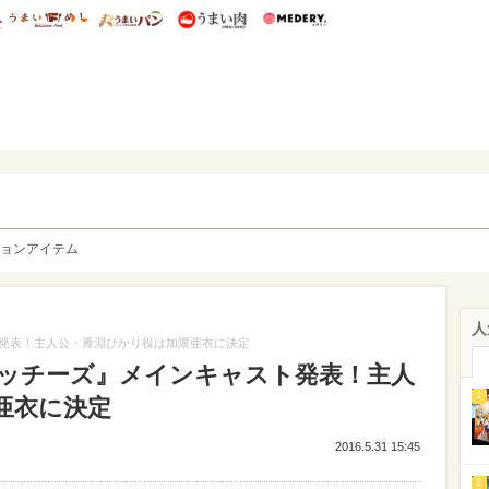
総研 ディズニー特集
mimot.
うまいめし
うまいパン
うまい肉
Medery.
y. Character's
ョンアイテム
人
発表！主人公・雁淵ひかり役は加隈亜衣に決定
ッチーズ』メインキャスト発表！主人
1
亜衣に決定
2016.5.31 15:45
2