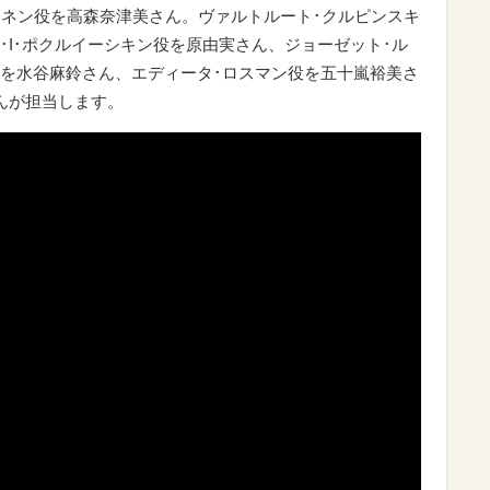
イネン役を高森奈津美さん。ヴァルトルート･クルピンスキ
･I･ポクルイーシキン役を原由実さん、ジョーゼット･ル
を水谷麻鈴さん、エディータ･ロスマン役を五十嵐裕美さ
んが担当します。