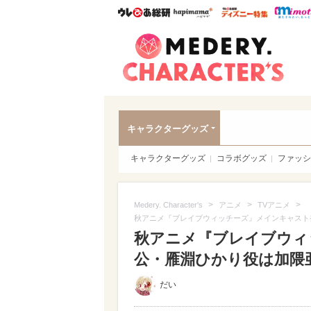
ウレぴあ総研
ハピママ*
ウレぴあ
Meder
キャラクターグッズ
キャラクターグッズ
コラボグッズ
ファッシ
>
>
>
Medery. Character's
アニメ
TVアニメ
秋アニメ『ブレイブウィッチーズ』メインキャスト
秋アニメ『ブレイブウィ
公・雁淵ひかり役は加隈
だい