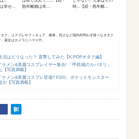
オタク。コスプレやフィギュア、痛車、同人など国内外問わず様々なオタク
す。最近はカメラにハマり中。
活はどうなった？ 直撃してみた【K-POPオタク編】
イケメン&美麗コスプレイヤー集合! 「甲鉄城のカバネリ」
も【写真満載】
イケメン&美麗コスプレ登場!! FGO、ポケットモンスター
ほか【写真満載】