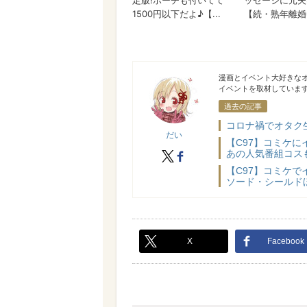
だい
漫画とイベント大好きな
イベントを取材していま
過去の記事
コロナ禍でオタク生
だい
【C97】コミケに
あの人気番組コス
X
facebook
【C97】コミケで
ソード・シールド
X
Facebook