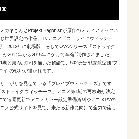
さんとProjekt Kagonishが原作のメディアミックス
じ世界設定の作品。TVアニメ「ストライクウィッチー
第2期、2012年に劇場版、そしてOVAシリーズ「ストライク
 Arrow」が2014年から2015年にかけて全3話制作されました。
期と第2期の間を描いた物語で、502統合 戦闘航空団”ブ
ロイ”の戦いが描かれます。
り上がりを見せている「ブレイブウィッチーズ」です
にて「ストライクウィッチーズ」アニメ第1期の再放送が決定
にて毎週更新でアニメカラー設定準備資料やアニメPVの
ニメ公式サイトを見て、来たる新作に向けて全力で楽し