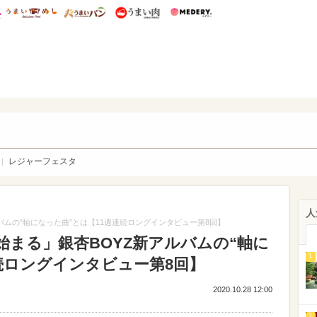
総研 ディズニー特集
mimot.
うまいめし
うまいパン
うまい肉
Medery.
WEB
レジャーフェスタ
人
バムの“軸になった曲”とは【11週連続ロングインタビュー第8回】
まる」銀杏BOYZ新アルバムの“軸に
1
続ロングインタビュー第8回】
2020.10.28 12:00
2