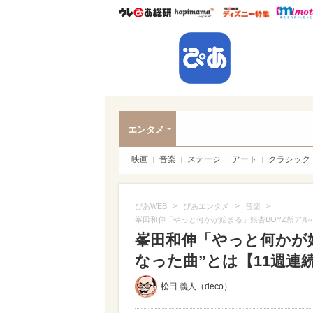
ウレぴあ総研
ハピママ*
ウレぴあ
ぴあ
エンタメ
映画
音楽
ステージ
アート
クラシック
>
>
>
ぴあWEB
ぴあエンタメ
音楽
峯田和伸「やっと何かが始まる」銀杏BOYZ新アル
峯田和伸「やっと何かが始
なった曲”とは【11週連
松田 義人（deco）