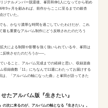
リジナルメンバー脱退後、峯田和伸1人になってから初め
6年9ヶ月を顧みれば、前作からここに至るまでの銀杏
き続けていた。
の中でも、かなり濃厚な時間を過ごしていたわけだが、これ
って最も重要なアルバム制作にどう反映されたのだろう
拡大による制限や影響を強く強いられている今、峯田は
に反映させたのだろうか──。
ていること、アルバム完成までの経緯と思い、収録楽曲
ム収録曲数「11」にちなんで11週にわたってお届けする
回は、「アルバムの軸になった曲」と峯田が語ってきた
させたアルバム版『生きたい』
ake mix』の次に来るのが、アルバムの軸となる『生きたい』。