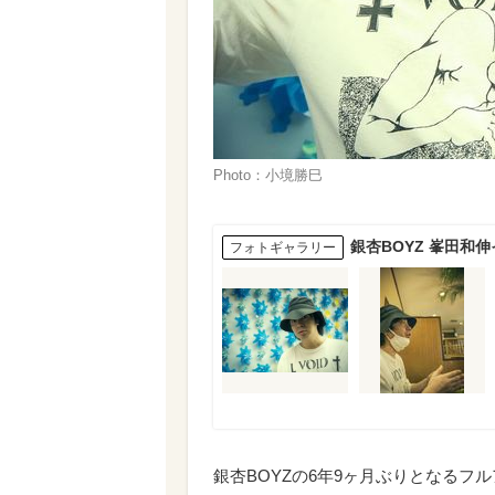
Photo：小境勝巳
銀杏BOYZ 峯田和
フォトギャラリー
銀杏BOYZの6年9ヶ月ぶりとなるフ