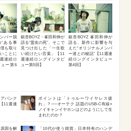
ンバー脱
銀杏BOYZ・峯田和伸が
銀杏BOYZ 峯田和伸が
の“ある事
語る“盟友の死”、そこで
語る、新作に影響を与
「僕も取り
見つけ出した「一生歌
えた“オリジナルメンバ
いことに
い続けたい言葉」【11
ー達との秘話”【11週連
1週連続ロ
週連続ロングインタビ
続ロングインタビュー
ュー第6
ュー第5回】
第4回】
コアパンク
ポイントは「トゥルーワイヤレス疲
【11週連
れ」？──オーテク 話題のUSB-C有線×
ノイキャンイヤホンはどのようにして生
まれたのか？
本原因を解
「10代が使う雑貨」日本特有のハンデ