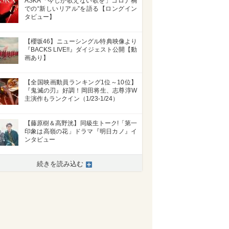
ASKA「今しか歌えない歌を」コロナ禍
での“新しいリアル”を語る【ロングイン
タビュー】
【櫻坂46】ニューシングル特典映像より
『BACKS LIVE!!』ダイジェスト公開【動
画あり】
【全国映画動員ランキング1位～10位】
『鬼滅の刃』好調！岡田将生、志尊淳W
主演作もランクイン（1/23-1/24）
【藤原樹＆高野洸】同級生トーク!「第一
印象は高嶺の花」ドラマ『明日カノ』イ
ンタビュー
続きを読み込む