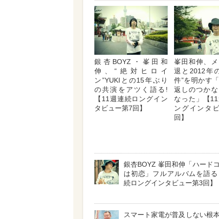
銀杏BOYZ・峯田和
峯田和伸、メ
伸、“絶対ヒロイ
退と2012年
ン”YUKIとの15年ぶり
件”を明かす
の共演をアツく語る!
返しのつかな
【11週連続ロングイン
なった」【1
タビュー第7回】
ングインタビ
回】
銀杏BOYZ 峯田和伸「ハード
は初恋」フルアルバムを語る
続ロングインタビュー第3回】
スマート家電が普及しない根