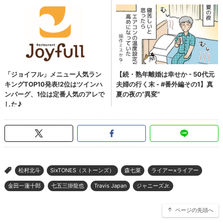
松村北斗
SixTONES（ストーンズ）
森七菜
ライアー×ライアー
>
金田一蓮十郎
七五三掛龍也
Travis Japan
ジャニーズJr.
ページの先頭へ