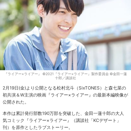
『ライアー×ライアー』 ©2021『ライアー×ライアー』製作委員会 ©金田一蓮
十郎／講談社
2月19日(金)より公開となる松村北斗（SixTONES）と森七菜の
初共演＆W主演の映画『ライアー×ライアー』の最新本編映像が
公開された。
本作は累計発行部数190万部を突破した、金田一蓮十郎の大人
気コミック『ライアー×ライアー』（講談社「KCデザート」
刊）を原作としたラブストーリー。