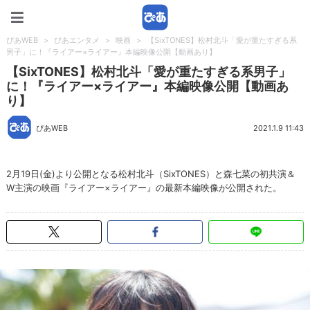
ぴあWEB
ぴあWEB
>
ぴあエンタメ
>
映画
>
【SixTONES】松村北斗「愛が重たすぎる系
男子」に！『ライアー×ライアー』本編映像公開【動画あり】
【SixTONES】松村北斗「愛が重たすぎる系男子」
に！『ライアー×ライアー』本編映像公開【動画あ
り】
ぴあWEB
2021.1.9 11:43
2月19日(金)より公開となる松村北斗（SixTONES）と森七菜の初共演＆
W主演の映画『ライアー×ライアー』の最新本編映像が公開された。