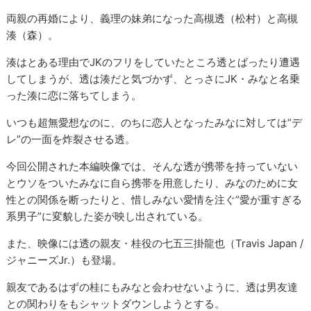
両親の再婚により、義理の妹弟になった高槻透（松村）と高槻
湊（森）。
湊はとある理由でJKのフリをしていたところ透とばったり遭遇
してしまうが、透は湊だと気づかず、とっさにJK・みなと名乗
った湊に恋に落ちてしまう。
いつも超無愛想なのに、のちに恋人となったみなに対しては“デ
レ”の一面を炸裂させる透。
今回公開された本編映像では、そんな透が携帯を持っていない
とウソをついたみなに自ら携帯を用意したり、みなのために女
性との関係を断ったりと、惜しみない愛情を注ぐ“愛が重すぎる
系男子”に変貌した姿が映し出されている。
また、映像には透の親友・桂役の七五三掛龍也（Travis Japan /
ジャニーズJr.）も登場。
親友であるはずの桂にもみなと会わせないように、透は男友達
との関わりをもシャットダウンしようとする。