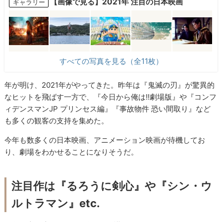
【画像で見る】2021年 注目の日本映画
ギャラリー
すべての写真を見る（全11枚）
年が明け、2021年がやってきた。昨年は『鬼滅の刃』が驚異的
なヒットを飛ばす一方で、『今日から俺は!!劇場版』や『コンフ
ィデンスマンJP プリンセス編』『事故物件 恐い間取り』など
も多くの観客の支持を集めた。
今年も数多くの日本映画、アニメーション映画が待機してお
り、劇場をわかせることになりそうだ。
注目作は『るろうに剣心』や『シン・ウ
ルトラマン』
etc
.