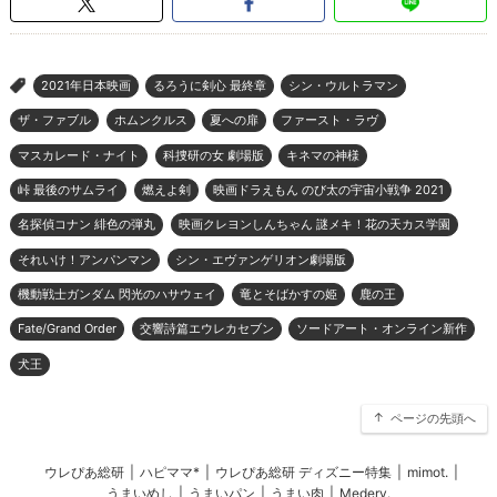
2021年日本映画
るろうに剣心 最終章
シン・ウルトラマン
>
ザ・ファブル
ホムンクルス
夏への扉
ファースト・ラヴ
マスカレード・ナイト
科捜研の女 劇場版
キネマの神様
峠 最後のサムライ
燃えよ剣
映画ドラえもん のび太の宇宙小戦争 2021
名探偵コナン 緋色の弾丸
映画クレヨンしんちゃん 謎メキ！花の天カス学園
それいけ！アンパンマン
シン・エヴァンゲリオン劇場版
機動戦士ガンダム 閃光のハサウェイ
竜とそばかすの姫
鹿の王
Fate/Grand Order
交響詩篇エウレカセブン
ソードアート・オンライン新作
犬王
ページの先頭へ
ウレぴあ総研
|
ハピママ*
|
ウレぴあ総研 ディズニー特集
|
mimot.
|
うまいめし
|
うまいパン
|
うまい肉
|
Medery.