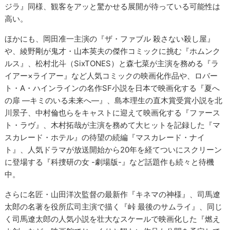
ジラ』同様、観客をアッと驚かせる展開が待っている可能性は
高い。
ほかにも、岡田准一主演の『ザ・ファブル 殺さない殺し屋』
や、綾野剛が鬼才・山本英夫の傑作コミックに挑む『ホムンク
ルス』、松村北斗（SixTONES）と森七菜が主演を務める『ラ
イアー×ライアー』など人気コミックの映画化作品や、ロバー
ト・A・ハインラインの名作SF小説を日本で映画化する『夏へ
の扉 ―キミのいる未来へ―』、島本理生の直木賞受賞小説を北
川景子、中村倫也らをキャストに迎えて映画化する『ファース
ト・ラヴ』、木村拓哉が主演を務めて大ヒットを記録した『マ
スカレード・ホテル』の待望の続編『マスカレード・ナイ
ト』、人気ドラマが放送開始から20年を経てついにスクリーン
に登場する『科捜研の女 -劇場版-』など話題作も続々と待機
中。
さらに名匠・山田洋次監督の最新作『キネマの神様』、司馬遼
太郎の名著を役所広司主演で描く『峠 最後のサムライ』、同じ
く司馬遼太郎の人気小説を壮大なスケールで映画化した『燃え