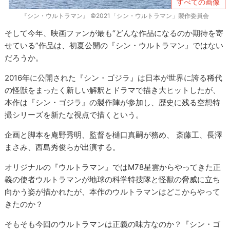
すべての画像
『シン・ウルトラマン』 ©2021「シン・ウルトラマン」製作委員会
そして今年、映画ファンが最も“どんな作品になるのか期待を寄
せている”作品は、初夏公開の『シン・ウルトラマン』ではない
だろうか。
2016年に公開された『シン・ゴジラ』は日本が世界に誇る稀代
の怪獣をまったく新しい解釈とドラマで描き大ヒットしたが、
本作は『シン・ゴジラ』の製作陣が参加し、歴史に残る空想特
撮シリーズを新たな視点で描くという。
企画と脚本を庵野秀明、監督を樋口真嗣が務め、 斎藤工、長澤
まさみ、西島秀俊らが出演する。
オリジナルの『ウルトラマン』ではM78星雲からやってきた正
義の使者ウルトラマンが地球の科学特捜隊と怪獣の脅威に立ち
向かう姿が描かれたが、本作のウルトラマンはどこからやって
きたのか？
そもそも今回のウルトラマンは正義の味方なのか？『シン・ゴ