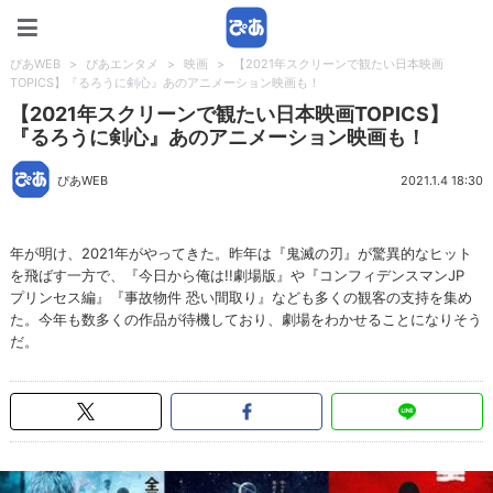
ぴあWEB
ぴあWEB
>
ぴあエンタメ
>
映画
>
【2021年スクリーンで観たい日本映画
TOPICS】『るろうに剣心』あのアニメーション映画も！
【2021年スクリーンで観たい日本映画TOPICS】
『るろうに剣心』あのアニメーション映画も！
ぴあWEB
2021.1.4 18:30
年が明け、2021年がやってきた。昨年は『鬼滅の刃』が驚異的なヒット
を飛ばす一方で、『今日から俺は!!劇場版』や『コンフィデンスマンJP
プリンセス編』『事故物件 恐い間取り』なども多くの観客の支持を集め
た。今年も数多くの作品が待機しており、劇場をわかせることになりそう
だ。