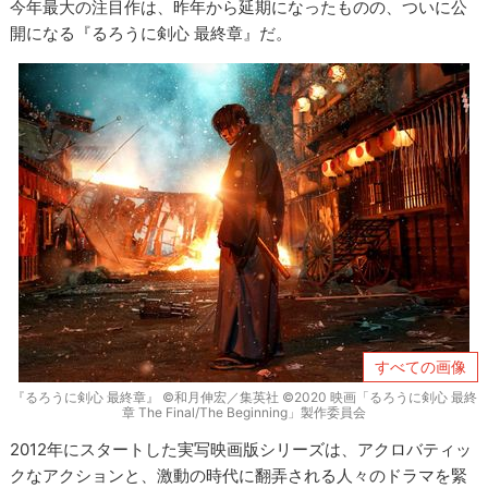
今年最大の注目作は、昨年から延期になったものの、ついに公
開になる『るろうに剣心 最終章』だ。
すべての画像
『るろうに剣心 最終章』 ©和月伸宏／集英社 ©2020 映画「るろうに剣心 最終
章 The Final/The Beginning」製作委員会
2012年にスタートした実写映画版シリーズは、アクロバティッ
クなアクションと、激動の時代に翻弄される人々のドラマを緊