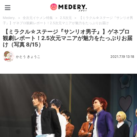
Medery.
Medery.
>
全次元イケメン特集
>
2.5次元
>
【ミラクル☆ステージ『サンリオ男
子』】ゲネプロ観劇レポート！2.5次元マニアが魅力をたっぷりお届け
【ミラクル☆ステージ『サンリオ男子』】ゲネプロ
観劇レポート！2.5次元マニアが魅力をたっぷりお届
け（写真 8/15）
かとう きょうこ
2021.7.19 13:18