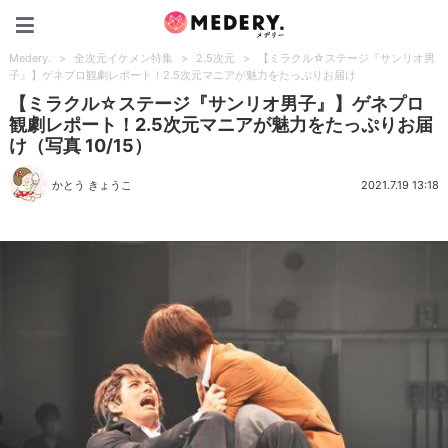
Medery.
Medery.
>
全次元イケメン特集
>
2.5次元
>
【ミラクル☆ステージ『サンリオ男
子』】ゲネプロ観劇レポート！2.5次元マニアが魅力をたっぷりお届け
【ミラクル☆ステージ『サンリオ男子』】ゲネプロ
観劇レポート！2.5次元マニアが魅力をたっぷりお届
け（写真 10/15）
かとう きょうこ
2021.7.19 13:18