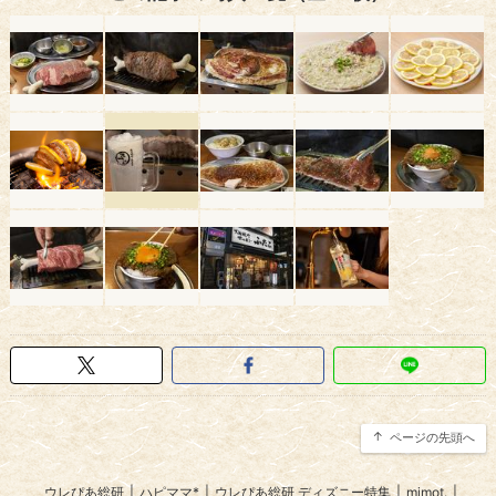
ページの先頭へ
ウレぴあ総研
|
ハピママ*
|
ウレぴあ総研 ディズニー特集
|
mimot.
|