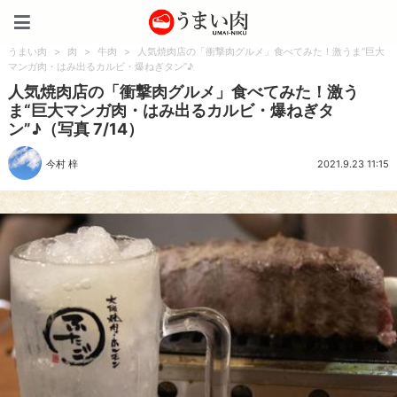
うまい肉
うまい肉
>
肉
>
牛肉
>
人気焼肉店の「衝撃肉グルメ」食べてみた！激うま“巨大
マンガ肉・はみ出るカルビ・爆ねぎタン”♪
人気焼肉店の「衝撃肉グルメ」食べてみた！激う
ま“巨大マンガ肉・はみ出るカルビ・爆ねぎタ
ン”♪（写真 7/14）
今村 梓
2021.9.23 11:15