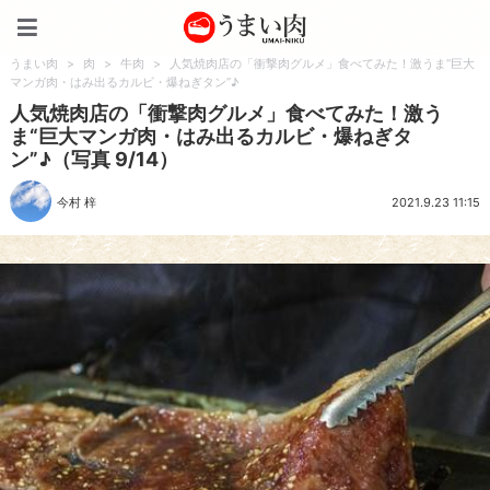
うまい肉
うまい肉
>
肉
>
牛肉
>
人気焼肉店の「衝撃肉グルメ」食べてみた！激うま“巨大
マンガ肉・はみ出るカルビ・爆ねぎタン”♪
人気焼肉店の「衝撃肉グルメ」食べてみた！激う
ま“巨大マンガ肉・はみ出るカルビ・爆ねぎタ
ン”♪（写真 9/14）
今村 梓
2021.9.23 11:15