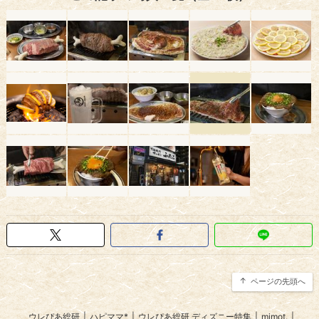
ページの先頭へ
ウレぴあ総研
|
ハピママ*
|
ウレぴあ総研 ディズニー特集
|
mimot.
|