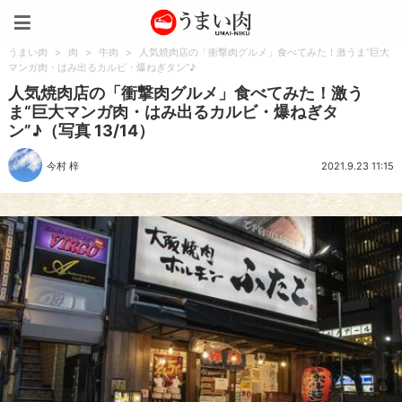
うまい肉
うまい肉
>
肉
>
牛肉
>
人気焼肉店の「衝撃肉グルメ」食べてみた！激うま“巨大
マンガ肉・はみ出るカルビ・爆ねぎタン”♪
人気焼肉店の「衝撃肉グルメ」食べてみた！激う
ま“巨大マンガ肉・はみ出るカルビ・爆ねぎタ
ン”♪（写真 13/14）
今村 梓
2021.9.23 11:15