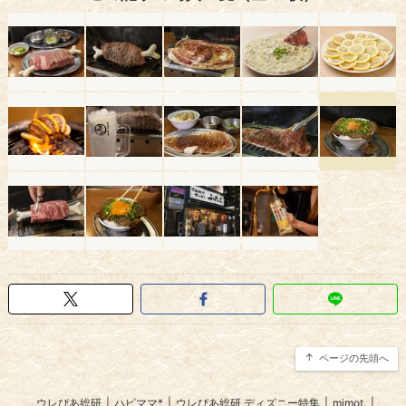
ページの先頭へ
ウレぴあ総研
|
ハピママ*
|
ウレぴあ総研 ディズニー特集
|
mimot.
|