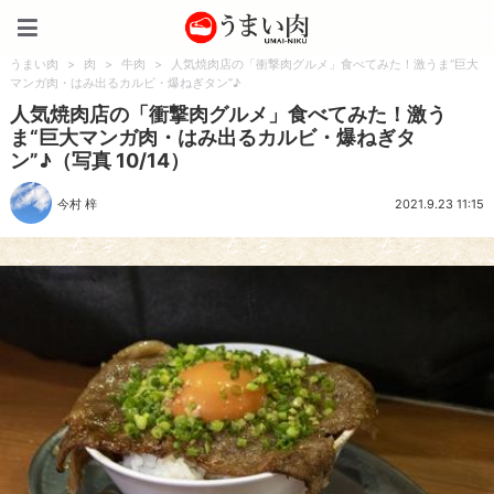
うまい肉
うまい肉
>
肉
>
牛肉
>
人気焼肉店の「衝撃肉グルメ」食べてみた！激うま“巨大
マンガ肉・はみ出るカルビ・爆ねぎタン”♪
人気焼肉店の「衝撃肉グルメ」食べてみた！激う
ま“巨大マンガ肉・はみ出るカルビ・爆ねぎタ
ン”♪（写真 10/14）
今村 梓
2021.9.23 11:15