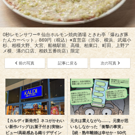
0秒レモンサワー® 仙台ホルモン焼肉酒場 ときわ亭「爆ねぎ豚
たんカーペット」869円（税込）※直営店（渋谷、横浜、武蔵小
杉、相模大野、大宮、船橋駅前、高槻、柏東口、町田、上野ア
メ横、溝の口店、相鉄五番街店）限定
前の写真
記事に戻る
次の写真