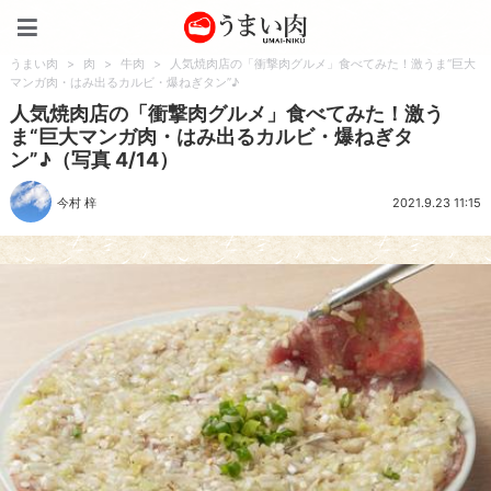
うまい肉
うまい肉
>
肉
>
牛肉
>
人気焼肉店の「衝撃肉グルメ」食べてみた！激うま“巨大
マンガ肉・はみ出るカルビ・爆ねぎタン”♪
人気焼肉店の「衝撃肉グルメ」食べてみた！激う
ま“巨大マンガ肉・はみ出るカルビ・爆ねぎタ
ン”♪（写真 4/14）
今村 梓
2021.9.23 11:15