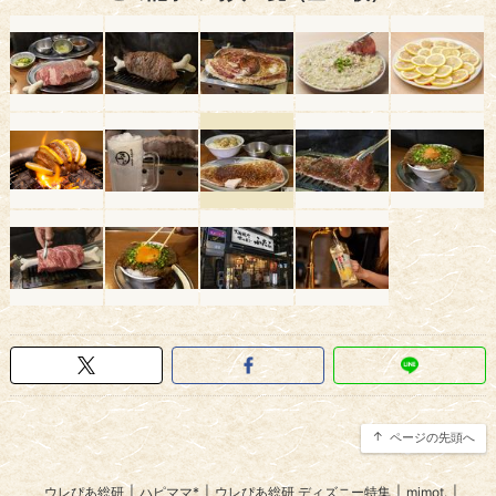
ページの先頭へ
ウレぴあ総研
|
ハピママ*
|
ウレぴあ総研 ディズニー特集
|
mimot.
|