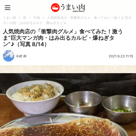
うまい肉
うまい肉
>
肉
>
牛肉
>
人気焼肉店の「衝撃肉グルメ」食べてみた！激うま“巨大
マンガ肉・はみ出るカルビ・爆ねぎタン”♪
人気焼肉店の「衝撃肉グルメ」食べてみた！激う
ま“巨大マンガ肉・はみ出るカルビ・爆ねぎタ
ン”♪（写真 8/14）
今村 梓
2021.9.23 11:15