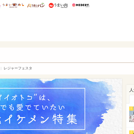
総研 ディズニー特集
mimot.
うまいめし
うまいパン
うまい肉
Medery.
WEB
レジャーフェスタ
人
1
2