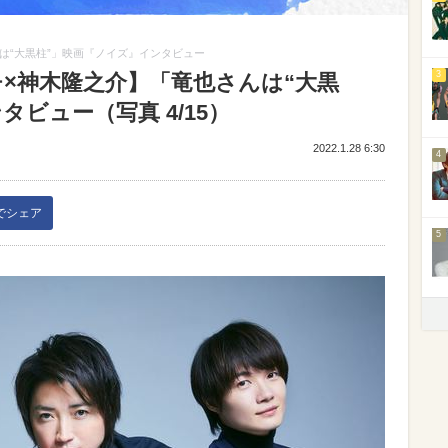
は“大黒柱”」映画『ノイズ』インタビュー
3
×神木隆之介】「竜也さんは“大黒
ビュー（写真 4/15）
2022.1.28 6:30
4
kでシェア
5