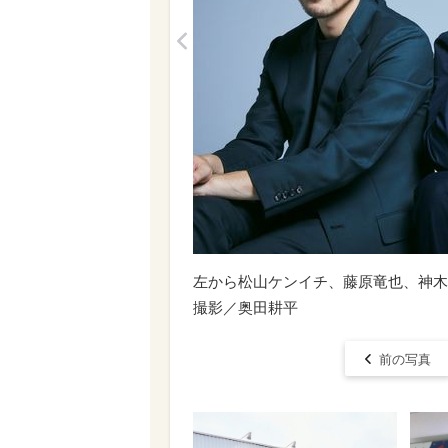
<
左から松山ケンイチ、藤原竜也、神木
撮影／奥田耕平
前の写真