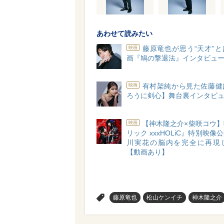
あわせて読みたい
藤原竜也が思う“天才”
映画
画『鳩の撃退法』インタビュ
有村架純から見た佐藤健
映画
ろうに剣心】舞台裏インタビ
【神木隆之介×柴咲コウ
映画
リック xxxHOLiC』特別映像
川実花の脳内を完全に再現
【動画あり】
>
藤原竜也
松山ケンイチ
神木隆之介