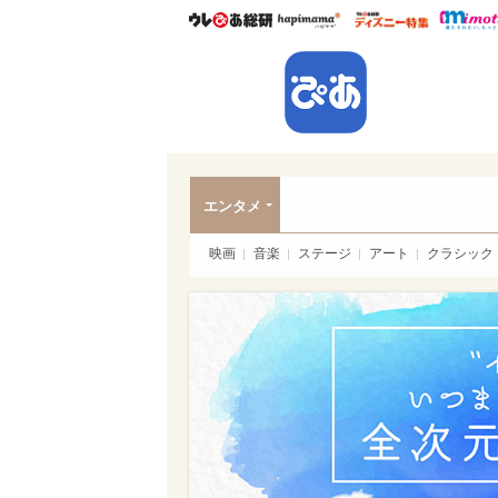
ウレぴあ総研
ハピママ*
ウレぴあ
ぴあ
エンタメ
映画
音楽
ステージ
アート
クラシック