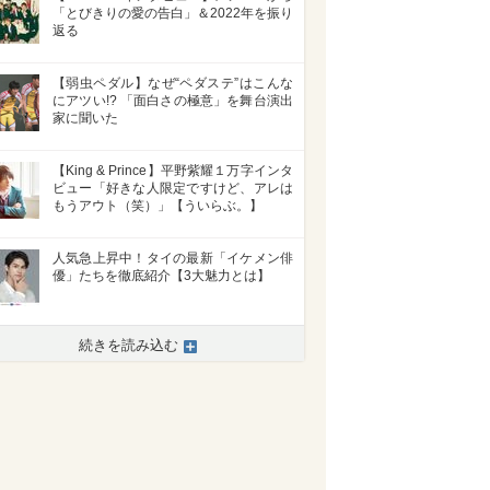
「とびきりの愛の告白」＆2022年を振り
返る
【弱虫ペダル】なぜ“ペダステ”はこんな
にアツい!? 「面白さの極意」を舞台演出
家に聞いた
【King & Prince】平野紫耀１万字インタ
ビュー「好きな人限定ですけど、アレは
もうアウト（笑）」【ういらぶ。】
人気急上昇中！タイの最新「イケメン俳
優」たちを徹底紹介【3大魅力とは】
続きを読み込む