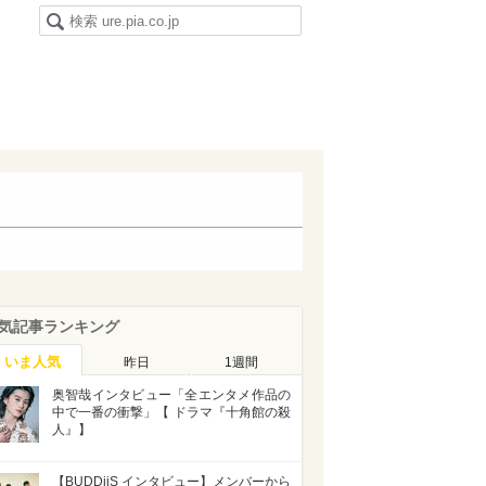
気記事ランキング
いま人気
昨日
1週間
奥智哉インタビュー「全エンタメ作品の
中で一番の衝撃」【 ドラマ『十角館の殺
人』】
【BUDDiiS インタビュー】メンバーから