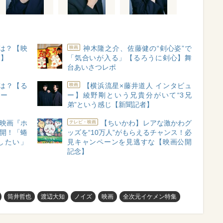
とは？【映
神木隆之介、佐藤健の“剣心姿”で
映画
ー】
「気合いが入る」【るろうに剣心】舞
台あいさつレポ
は？【る
【横浜流星×藤井道人 インタビュ
映画
ュー
ー】綾野剛という兄貴分がいて“3兄
弟”という感じ【新聞記者】
】映画『ホ
【ちいかわ】レアな激かわグ
テレビ・映画
公開！「蜷
ッズを“10万人”がもらえるチャンス！必
したい」
見キャンペーンを見逃すな【映画公開
記念】
筒井哲也
渡辺大知
ノイズ
映画
全次元イケメン特集