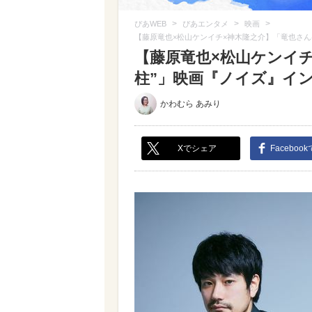
>
>
>
ぴあWEB
ぴあエンタメ
映画
【藤原竜也×松山ケンイチ×神木隆之介】「竜也さん
【藤原竜也×松山ケンイチ
柱”」映画『ノイズ』インタ
かわむら あみり
Xでシェア
Faceboo