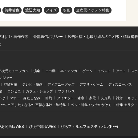
筒井哲也
渡辺大知
ノイズ
映画
全次元イケメン特集
の利用・著作権等
外部送信ポリシー
広告出稿・お取り組みのご相談・情報掲載
せ
.5次元ミュージカル
演劇
ニコ動
本・マンガ
ゲーム
イベント
アート
スポ
レジャー
混雑対策
テレビ・映画
ディズニーグッズ
アプリ・ゲーム
ディズニーパス
酒
コンビニ
カフェ・ショップ
ファミレス
かけ
マナー・身だしなみ
節約
ダイエット・健康
家電
文房具
雑貨
キッチ
〜シェアしたくなる〜 至福な体験・旅特集
ペット特集：ウチのかぞく
特集 カラダ
ぴあ関⻄版WEB
ぴあ中部版WEB
ぴあフィルムフェスティバル(PFF)