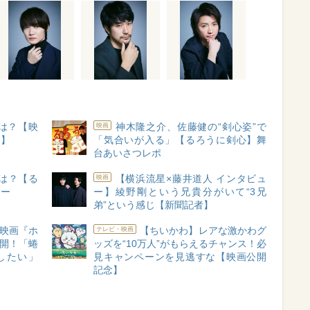
とは？【映
神木隆之介、佐藤健の“剣心姿”で
映画
ー】
「気合いが入る」【るろうに剣心】舞
台あいさつレポ
は？【る
【横浜流星×藤井道人 インタビュ
映画
ュー
ー】綾野剛という兄貴分がいて“3兄
弟”という感じ【新聞記者】
】映画『ホ
【ちいかわ】レアな激かわグ
テレビ・映画
公開！「蜷
ッズを“10万人”がもらえるチャンス！必
したい」
見キャンペーンを見逃すな【映画公開
記念】