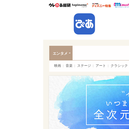
ウレぴあ総研
ハピママ*
ウレぴあ
ぴあ
エンタメ
映画
音楽
ステージ
アート
クラシック