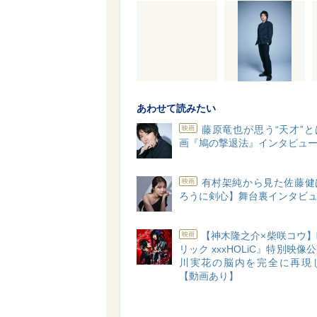
あわせて読みたい
藤原竜也が思う“天才”
映画
画『鳩の撃退法』インタビュ
有村架純から見た佐藤健
映画
ろうに剣心】舞台裏インタビ
【神木隆之介×柴咲コウ
映画
リック xxxHOLiC』特別映像
川実花の脳内を完全に再現
【動画あり】