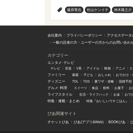
>
藤原竜也
松山ケンイチ
神木隆之介
会社案内
プライバシーポリシー
アクセスデータ
一般の読者の方・ユーザーの方からのお問い合わ
カテゴリー
エンタメ･テレビ
テレビ
音楽
V系
アイドル
映画
アニメ
2
ファミリー
家庭
子ども
おしゃれ
おでかけ・
ディズニー
TDL
TDS
裏ワザ・攻略
混雑予想
グルメ･料理
スイーツ
食品
飲料
お菓子
お
ライフスタイル
生活・ライフハック
お金
おで
特集
・
連載
・
まとめ
特集『おいしいウチごはん』
ぴあ関連サイト
チケットぴあ
ぴあ(アプリ&Web)
BOOKぴあ