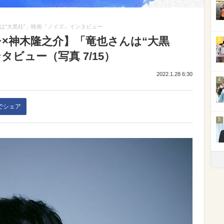
は“大黒柱”」映画『ノイズ』インタビュー
×神木隆之介】「竜也さんは“大黒
3
ビュー（写真 7/15）
2022.1.28 6:30
4
kでシェア
5