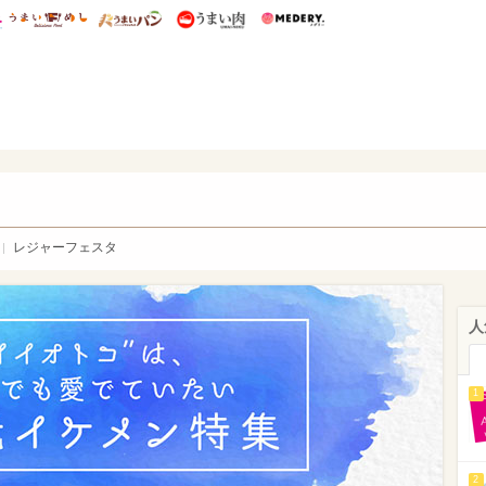
総研 ディズニー特集
mimot.
うまいめし
うまいパン
うまい肉
Medery.
WEB
レジャーフェスタ
人
1
2