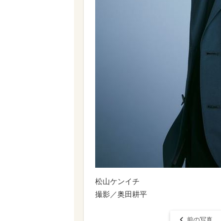
松山ケンイチ
撮影／奥田耕平
前の写真