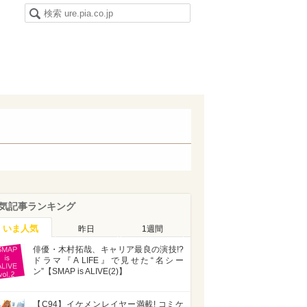
気記事ランキング
いま人気
昨日
1週間
俳優・木村拓哉、キャリア最良の演技!?
ドラマ『A LIFE』で見せた“名シー
ン”【SMAP is ALIVE(2)】
【C94】イケメンレイヤー満載! コミケ