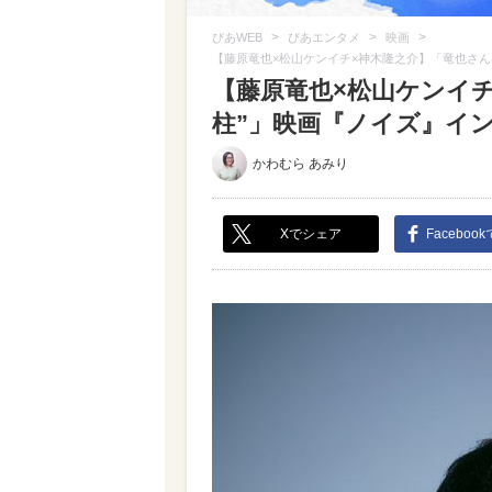
>
>
>
ぴあWEB
ぴあエンタメ
映画
【藤原竜也×松山ケンイチ×神木隆之介】「竜也さん
【藤原竜也×松山ケンイチ
柱”」映画『ノイズ』インタ
かわむら あみり
Xでシェア
Faceboo