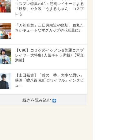
コスプレ特集vol.1・筋肉レイヤーによる
「鉄拳」や女装「うまるちゃん」コスプ
レも
「刀剣乱舞」三日月宗近や髭切、膝丸た
ちがキュートなマグカップや花形皿に♪
【C96】コミケのイケメン&美麗コスプ
レイヤー大特集! 人気キャラ満載♪【写真
満載】
【山田裕貴】「僕の一番、大事な思い」
映画『嘘八百 京町ロワイヤル』インタビ
ュー
続きを読み込む