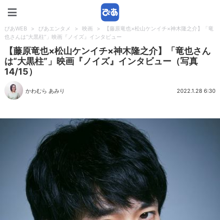
ぴあWEB
ぴあWEB
>
ぴあエンタメ
>
映画
>
【藤原竜也×松山ケンイチ×神木隆之介】「竜
也さんは“大黒柱”」映画『ノイズ』インタビュー
【藤原竜也×松山ケンイチ×神木隆之介】「竜也さん
は“大黒柱”」映画『ノイズ』インタビュー（写真
14/15）
かわむら あみり
2022.1.28 6:30