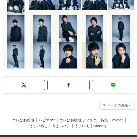
ページの先頭へ
ウレぴあ総研
|
ハピママ*
|
ウレぴあ総研 ディズニー特集
|
mimot.
|
うまいめし
|
うまいパン
|
うまい肉
|
Medery.