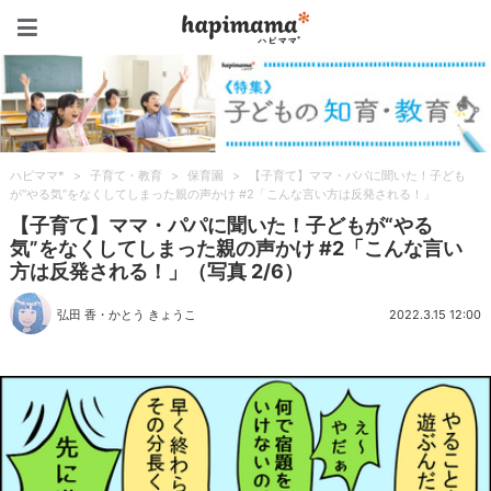
ハピママ*
ハピママ*
>
子育て・教育
>
保育園
>
【子育て】ママ・パパに聞いた！子ども
が“やる気”をなくしてしまった親の声かけ #2「こんな言い方は反発される！」
【子育て】ママ・パパに聞いた！子どもが“やる
気”をなくしてしまった親の声かけ #2「こんな言い
方は反発される！」（写真 2/6）
弘田 香
・
かとう きょうこ
2022.3.15 12:00