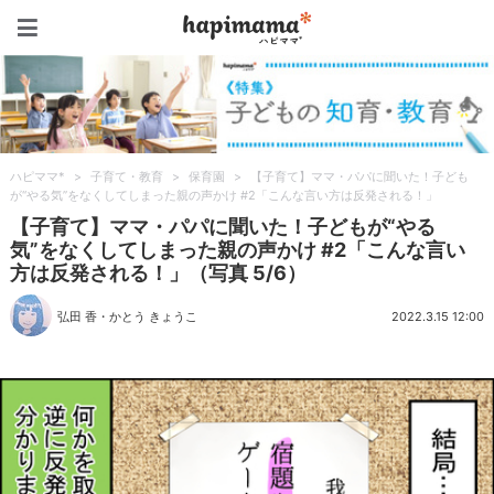
ハピママ*
ハピママ*
>
子育て・教育
>
保育園
>
【子育て】ママ・パパに聞いた！子ども
が“やる気”をなくしてしまった親の声かけ #2「こんな言い方は反発される！」
【子育て】ママ・パパに聞いた！子どもが“やる
気”をなくしてしまった親の声かけ #2「こんな言い
方は反発される！」（写真 5/6）
弘田 香
・
かとう きょうこ
2022.3.15 12:00